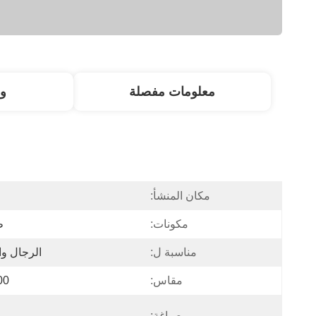
معلومات مفصلة
و
مكان المنشأ:
ا
مكونات:
ط
مناسبة ل:
الرجال وا
مقاس:
300
صياغة: