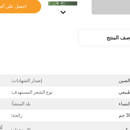
احصل على أف
صف المنتج
لصين
إصدار الشهادات:
بيعي
نوع الشعر المستهدف:
لنساء
بلد المنشأ:
 جم
رائحة:
كريم
الاستخدام: