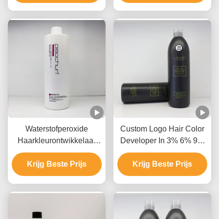
GMP MSDS
Langdurig
Waterstofperoxide
Custom Logo Hair Color
Haarkleurontwikkelaar
Developer In 3% 6% 9%
Transparent 1000g 3%
12% Langdurige Fabriek
Krijg Beste Prijs
6% 9% 12%
Krijg Beste Prijs
Groothandel
Ammoniakvrij