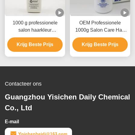
1000 g professionele
OEM Professionele
salon haarkleur
1000g Salon Care Hair
ontwikkelaar
Color Developer Voor
haarperoxide voor kleur
Krijg Beste Prijs
Haarverf / Bleaching
Krijg Beste Prijs
of bleken
Contacteer ons
Guangzhou Yisichen Daily Chemical
Co., Ltd
E-mail
Yisichenheidi@163.com