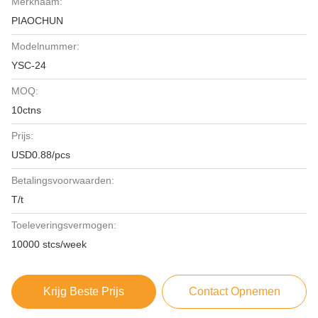
Merknaam:
PIAOCHUN
Modelnummer:
YSC-24
MOQ:
10ctns
Prijs:
USD0.88/pcs
Betalingsvoorwaarden:
T/t
Toeleveringsvermogen:
10000 stcs/week
Krijg Beste Prijs
Contact Opnemen