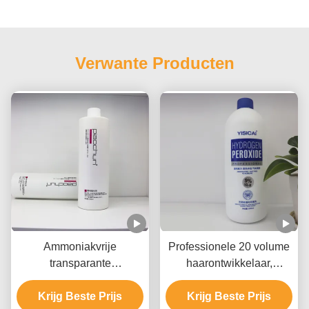
Verwante Producten
Ammoniakvrije
Professionele 20 volume
transparante
haarontwikkelaar,
haarverfontwerper,
haarkleur peroxide
haarverfcrèmeontwerper
Krijg Beste Prijs
Krijg Beste Prijs
aangepast logo