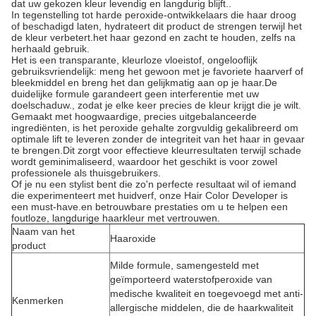
dat uw gekozen kleur levendig en langdurig blijft..
In tegenstelling tot harde peroxide-ontwikkelaars die haar droog
of beschadigd laten, hydrateert dit product de strengen terwijl het
de kleur verbetert.het haar gezond en zacht te houden, zelfs na
herhaald gebruik.
Het is een transparante, kleurloze vloeistof, ongelooflijk
gebruiksvriendelijk: meng het gewoon met je favoriete haarverf of
bleekmiddel en breng het dan gelijkmatig aan op je haar.De
duidelijke formule garandeert geen interferentie met uw
doelschaduw., zodat je elke keer precies de kleur krijgt die je wilt.
Gemaakt met hoogwaardige, precies uitgebalanceerde
ingrediënten, is het peroxide gehalte zorgvuldig gekalibreerd om
optimale lift te leveren zonder de integriteit van het haar in gevaar
te brengen.Dit zorgt voor effectieve kleurresultaten terwijl schade
wordt geminimaliseerd, waardoor het geschikt is voor zowel
professionele als thuisgebruikers.
Of je nu een stylist bent die zo'n perfecte resultaat wil of iemand
die experimenteert met huidverf, onze Hair Color Developer is
een must-have.en betrouwbare prestaties om u te helpen een
foutloze, langdurige haarkleur met vertrouwen.
Naam van het
Haaroxide
product
Milde formule, samengesteld met
geïmporteerd waterstofperoxide van
medische kwaliteit en toegevoegd met anti-
Kenmerken
allergische middelen, die de haarkwaliteit