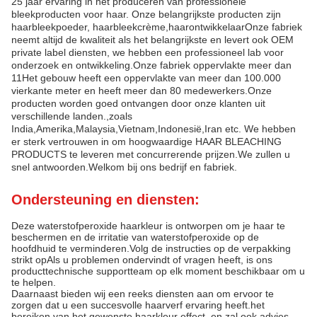
25 jaar ervaring in het produceren van professionele
bleekproducten voor haar. Onze belangrijkste producten zijn
haarbleekpoeder, haarbleekcrème,haarontwikkelaarOnze fabriek
neemt altijd de kwaliteit als het belangrijkste en levert ook OEM
private label diensten, we hebben een professioneel lab voor
onderzoek en ontwikkeling.Onze fabriek oppervlakte meer dan
11Het gebouw heeft een oppervlakte van meer dan 100.000
vierkante meter en heeft meer dan 80 medewerkers.Onze
producten worden goed ontvangen door onze klanten uit
verschillende landen.,zoals
India,Amerika,Malaysia,Vietnam,Indonesië,Iran etc. We hebben
er sterk vertrouwen in om hoogwaardige HAAR BLEACHING
PRODUCTS te leveren met concurrerende prijzen.We zullen u
snel antwoorden.Welkom bij ons bedrijf en fabriek.
Ondersteuning en diensten:
Deze waterstofperoxide haarkleur is ontworpen om je haar te
beschermen en de irritatie van waterstofperoxide op de
hoofdhuid te verminderen.Volg de instructies op de verpakking
strikt opAls u problemen ondervindt of vragen heeft, is ons
producttechnische supportteam op elk moment beschikbaar om u
te helpen.
Daarnaast bieden wij een reeks diensten aan om ervoor te
zorgen dat u een succesvolle haarverf ervaring heeft.het
bereiken van het gewenste haarkleur effect, en zal ook advies