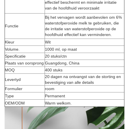
effectief beschermt en minimale irritatie
van de hoofdhuid veroorzaakt
Bij het vervagen wordt aanbevolen om 6%
waterstofperoxide melk te gebruiken, die
Functie
de irritatie van waterstofperoxide op de
hoofdhuid effectief kan verminderen.
Kleur
Wit
Volume.
1000 ml, op maat
Specificatie
20 stuks/ctn
Plaats van oorsprong
Guangdong, China
MOQ
400 stuks
20 dagen na ontvangst van de storting en
Levertyd
bevestiging van alle details
Formulier
room
Type
Permanent
OEM/ODM
Warm welkom.