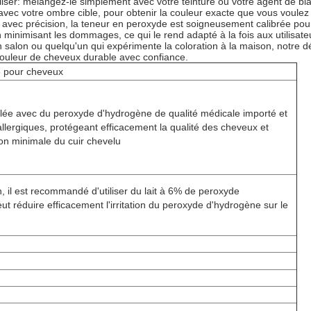
 utiliser: mélangez-le simplement avec votre teinture ou votre agent de
avec votre ombre cible, pour obtenir la couleur exacte que vous voulez
 avec précision, la teneur en peroxyde est soigneusement calibrée pour
 minimisant les dommages, ce qui le rend adapté à la fois aux utilisate
en salon ou quelqu'un qui expérimente la coloration à la maison, notre
couleur de cheveux durable avec confiance.
 pour cheveux
lée avec du peroxyde d'hydrogène de qualité médicale importé et
allergiques, protégeant efficacement la qualité des cheveux et
ion minimale du cuir chevelu
n, il est recommandé d'utiliser du lait à 6% de peroxyde
ut réduire efficacement l'irritation du peroxyde d'hydrogène sur le