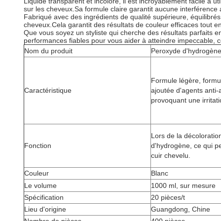
Liquide transparent et incolore, il est incroyablement facile à
sur les cheveux.Sa formule claire garantit aucune interférence 
Fabriqué avec des ingrédients de qualité supérieure, équilibrés
cheveux.Cela garantit des résultats de couleur efficaces tout en
Que vous soyez un styliste qui cherche des résultats parfaits 
performances fiables pour vous aider à atteindre impeccable, 
Nom du produit
Peroxyde d'hydrogène
Formule légère, formu
Caractéristique
ajoutée d'agents anti-
provoquant une irritat
Lors de la décoloratio
Fonction
d'hydrogène, ce qui pe
cuir chevelu.
Couleur
Blanc
Le volume
1000 ml, sur mesure
Spécification
20 pièces/t
Lieu d'origine
Guangdong, Chine