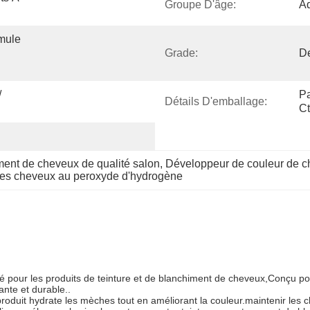
Groupe D'âge:
Ad
mule 
Grade:
De
 
Pa
Détails D'emballage:
C
ment de cheveux de qualité salon
, 
Développeur de couleur de c
 les cheveux au peroxyde d'hydrogène
pour les produits de teinture et de blanchiment de cheveux,Conçu pour 
ante et durable..
 produit hydrate les mèches tout en améliorant la couleur.maintenir les