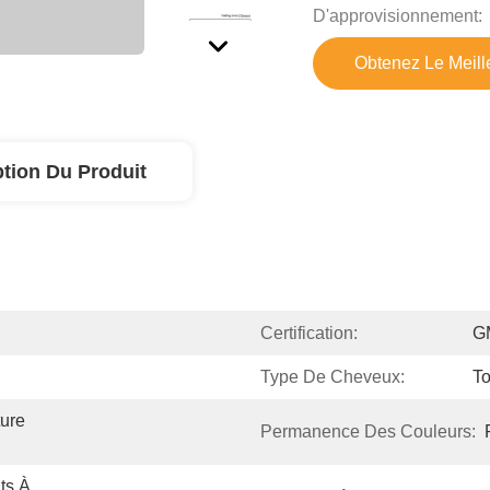
D'approvisionnement:
Obtenez Le Meille
ption Du Produit
Certification:
G
Type De Cheveux:
T
ure 
Permanence Des Couleurs:
ts À 