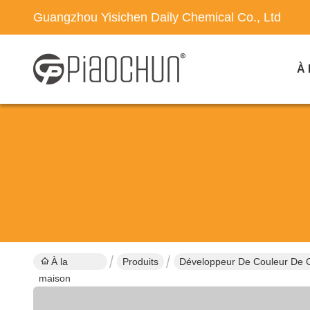
Guangzhou Yisichen Daily Chemical Co., Ltd
À 
À la
Produits
Développeur De Couleur De 
maison