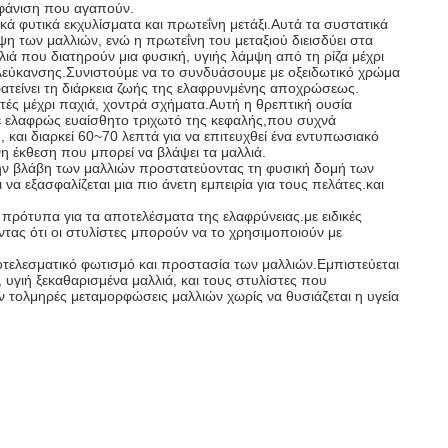
εμφάνιση που αγαπούν.
κά φυτικά εκχυλίσματα και πρωτεΐνη μετάξι.Αυτά τα συστατικά
ψη των μαλλιών, ενώ η πρωτεΐνη του μεταξιού διεισδύει στα
λλιά που διατηρούν μια φυσική, υγιής λάμψη από τη ρίζα μέχρι
 λεύκανσης.Συνιστούμε να το συνδυάσουμε με οξειδωτικό χρώμα
ατείνει τη διάρκεια ζωής της ελαφρυνμένης αποχρώσεως.
στές μέχρι παχιά, χοντρά σχήματα.Αυτή η θρεπτική ουσία
 με ελαφρώς ευαίσθητο τριχωτό της κεφαλής,που συχνά
αι διαρκεί 60~70 λεπτά για να επιτευχθεί ένα εντυπωσιακό
η έκθεση που μπορεί να βλάψει τα μαλλιά.
την βλάβη των μαλλιών προστατεύοντας τη φυσική δομή των
α εξασφαλίζεται μια πιο άνετη εμπειρία για τους πελάτες.και
 πρότυπα για τα αποτελέσματα της ελαφρύνειας.με ειδικές
ντας ότι οι στυλίστες μπορούν να το χρησιμοποιούν με
ποτελεσματικό φωτισμό και προστασία των μαλλιών.Εμπιστεύεται
υγιή ξεκαθαρισμένα μαλλιά, και τους στυλίστες που
ν τολμηρές μεταμορφώσεις μαλλιών χωρίς να θυσιάζεται η υγεία