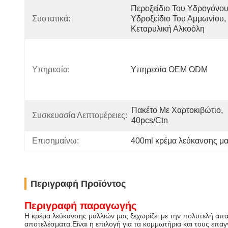
Περοξείδιο Του Υδρογόνου,
Συστατικά:
Υδροξείδιο Του Αμμωνίου, 
Κεταρυλική Αλκοόλη
Υπηρεσία:
Υπηρεσία OEM ODM
Πακέτο Με Χαρτοκιβώτιο, 
Συσκευασία Λεπτομέρειες:
40pcs/ctn
Επισημαίνω:
400ml κρέμα λεύκανσης μ
Περιγραφή Προϊόντος
Περιγραφή παραγωγής
Η κρέμα λεύκανσης μαλλιών μας ξεχωρίζει με την πολυτελή απα
αποτελέσματα.Είναι η επιλογή για τα κομμωτήρια και τους επα