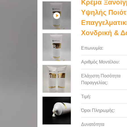
Κρέμα Ξανοίγ
Υψηλής Ποιότ
Επαγγελματικ
Χονδρική & Δ
Επωνυμία:
Αριθμός Μοντέλου:
Ελάχιστη Ποσότητα
Παραγγελίας:
Τιμή:
Όροι Πληρωμής:
Δυνατότητα