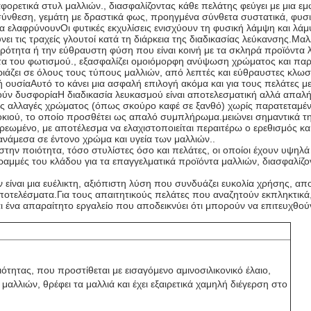
ιαφορετικά στυλ μαλλιών., διασφαλίζοντας κάθε πελάτης φεύγει με μια 
ς σύνθεση, γεμάτη με δραστικά φως, προηγμένα σύνθετα συστατικά, φυσι
α ελαφρύνουνΟι φυτικές εκχυλίσεις ενισχύουν τη φυσική λάμψη και λάμ
νει τις τραχείς γλουτοί κατά τη διάρκεια της διαδικασίας λεύκανσης.Μα
ξηρότητα ή την εύθραυστη φύση που είναι κοινή με τα σκληρά προϊόντα
τα του φωτισμού., εξασφαλίζει ομοιόμορφη ανύψωση χρώματος και παρ
αιριάζει σε όλους τους τύπους μαλλιών, από λεπτές και εύθραυστες κλω
ική ουσίαΑυτό το κάνει μια ασφαλή επιλογή ακόμα και για τους πελάτες
 δυσφορίαΗ διαδικασία λευκασμού είναι αποτελεσματική αλλά απαλή, κ
κές αλλαγές χρώματος (όπως σκούρο καφέ σε ξανθό) χωρίς παρατεταμέν
ποκιού, το οποίο προσθέτει ως απαλό συμπλήρωμα.μειώνει σημαντικά 
ωμένο, με αποτέλεσμα να ελαχιστοποιείται περαιτέρω ο ερεθισμός και ν
ν ανάμεσα σε έντονο χρώμα και υγεία των μαλλιών..
την ποιότητα, τόσο στυλίστες όσο και πελάτες, οι οποίοι έχουν υψηλά
ραμμές του κλάδου για τα επαγγελματικά προϊόντα μαλλιών, διασφαλίζο
είναι μια ευέλικτη, αξιόπιστη λύση που συνδυάζει ευκολία χρήσης, α
ποτελέσματα.Για τους απαιτητικούς πελάτες που αναζητούν εκπληκτικά, 
αι ένα απαραίτητο εργαλείο που αποδεικνύει ότι μπορούν να επιτευχθού
τητας, που προστίθεται με εισαγόμενο αμινοσιλικονικό έλαιο,
 μαλλιών, θρέφει τα μαλλιά και έχει εξαιρετικά χαμηλή διέγερση στο