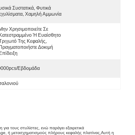
σικά Συστατικά, Φυτικά 
κχυλίσματα, Χαμηλή Αμμωνία
Μην Χρησιμοποιείτε Σε 
Κατεστραμμένο Ή Ευαίσθητο 
Τριχωτό Της Κεφαλής, 
Πραγματοποιήστε Δοκιμή 
Επίδειξη
0000pcs/εβδομάδα
σαλονιού
για τους στυλίστες, ενώ παράγει εξαιρετικά
ayage, ή μετασχηματισμούς πλήρους κεφαλής πλατίνας,Αυτή η