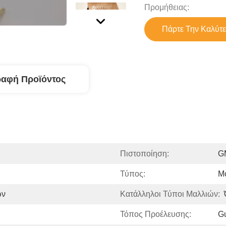
Προμήθειας:
Πάρτε Την Καλύτε
ραφή Προϊόντος
Πιστοποίηση:
G
Τύπος:
Μ
ών
Κατάλληλοι Τύποι Μαλλιών:
Τόπος Προέλευσης:
G