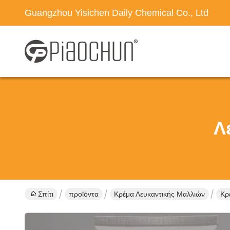
Guangzhou Yisichen Daily Chemical Co., Ltd
Λ
Σπίτι
προϊόντα
Κρέμα Λευκαντικής Μαλλιών
Κρ