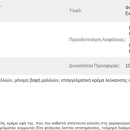
 
Φυ
Υλικό:
Ε
Προειδοποίηση Ασφάλειας::
Δυνατότητα Προσφοράς:
1
αλλιών
, 
μόνιμη βαφή μαλλιών
, 
επαγγελματική κρέμα λεύκανσης 
λή, κρέμα υφή της, που την καθιστά απίστευτα εύκολη στη χειραγώγηση 
γγελματίες κομμωτές.Είτε φτιάχνεις λεπτές επισημάνσεις, τολμηρό bal