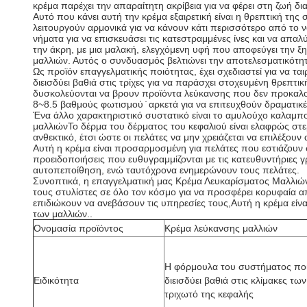
κρέμα παρέχει την απαραίτητη ακρίβεια για να φέρει στη ζωή δ
Αυτό που κάνει αυτή την κρέμα εξαιρετική είναι η θρεπτική τη
λειτουργούν αρμονικά για να κάνουν κάτι περισσότερο από το ν
νήματα για να επισκευάσει τις κατεστραμμένες ίνες και να απαλύ
την άκρη, με μια μαλακή, ελεγχόμενη υφή που αποφεύγει την 
μαλλιών. Αυτός ο συνδυασμός βελτιώνει την αποτελεσματικότη
Ως προϊόν επαγγελματικής ποιότητας, έχει σχεδιαστεί για να τ
διεισδύει βαθιά στις τρίχες για να παράσχει στοχευμένη θρεπτ
δυσκολεύονται να βρουν προϊόντα λεύκανσης που δεν προκαλούν
8~8.5 βαθμούς φωτισμού ̇ αρκετά για να επιτευχθούν δραματι
Ένα άλλο χαρακτηριστικό συστατικό είναι το αμυλούχο καλαμ
μαλλιώνΤο δέρμα του δέρματος του κεφαλιού είναι ελαφρώς στερε
ανθεκτικό, έτσι ώστε οι πελάτες να μην χρειάζεται να επιλέξου
Αυτή η κρέμα είναι προσαρμοσμένη για πελάτες που εστιάζουν σ
προειδοποιήσεις που ευθυγραμμίζονται με τις κατευθυντήριες γ
αυτοπεποίθηση, ενώ ταυτόχρονα ενημερώνουν τους πελάτες.
Συνοπτικά, η επαγγελματική μας Κρέμα Λευκαρίσματος Μαλλιών 
τους στυλίστες σε όλο τον κόσμο για να προσφέρει κορυφαία α
επιδιώκουν να ανεβάσουν τις υπηρεσίες τους,Αυτή η κρέμα είν
των μαλλιών..
Ονομασία προϊόντος
Κρέμα λεύκανσης μαλλιών
Η φόρμουλα του συστήματος ποιό
Ειδικότητα
διεισδύει βαθιά στις κλίμακες των
τριχωτό της κεφαλής