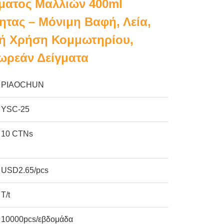
ματος Μαλλιών 400ml
ητας – Μόνιμη Βαφή, Λεία,
ή Χρήση Κομμωτηρίου,
ωρεάν Δείγματα
PIAOCHUN
YSC-25
10 CTNs
USD2.65/pcs
T/t
10000pcs/εβδομάδα