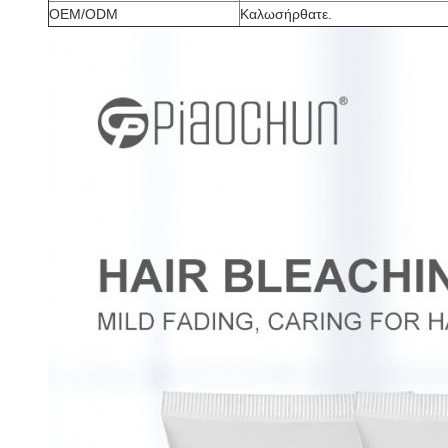
OEM/ODM
Καλωσήρθατε.