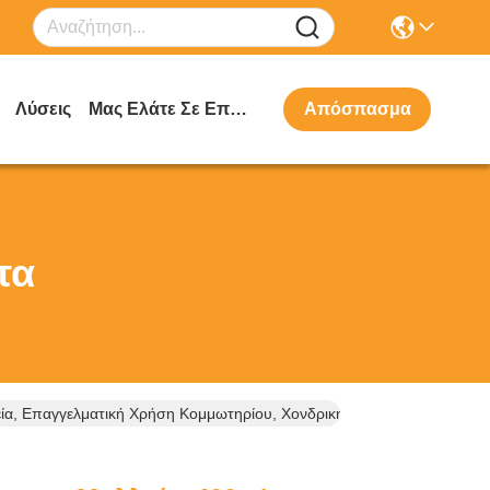
Λύσεις
Μας Ελάτε Σε Επαφή Με
Απόσπασμα
τα
ία, Επαγγελματική Χρήση Κομμωτηρίου, Χονδρική & Δωρεάν Δείγματα