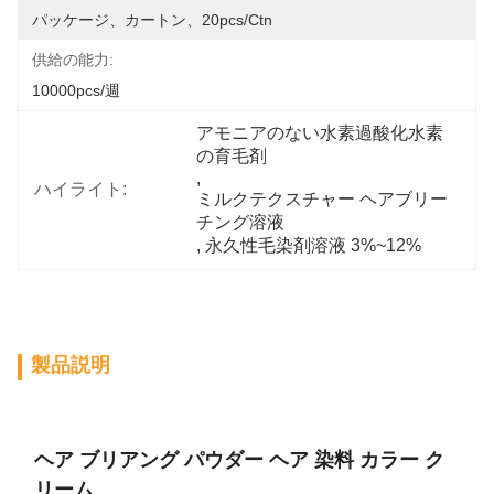
パッケージ、カートン、20pcs/ctn
供給の能力:
10000pcs/週
アモニアのない水素過酸化水素
の育毛剤
, 
ハイライト:
ミルクテクスチャー ヘアブリー
チング溶液
, 
永久性毛染剤溶液 3%~12%
製品説明
ヘア ブリアング パウダー ヘア 染料 カラー ク
リーム