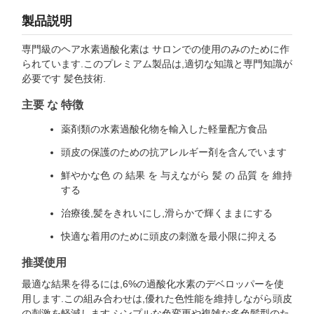
製品説明
専門級のヘア水素過酸化素は サロンでの使用のみのために作
られています.このプレミアム製品は,適切な知識と専門知識が
必要です 髪色技術.
主要 な 特徴
薬剤類の水素過酸化物を輸入した軽量配方食品
頭皮の保護のための抗アレルギー剤を含んでいます
鮮やかな色 の 結果 を 与えながら 髪 の 品質 を 維持
する
治療後,髪をきれいにし,滑らかで輝くままにする
快適な着用のために頭皮の刺激を最小限に抑える
推奨使用
最適な結果を得るには,6%の過酸化水素のデベロッパーを使
用します.この組み合わせは,優れた色性能を維持しながら頭皮
の刺激を軽減します.シンプルな色変更や複雑な多色髪型のた