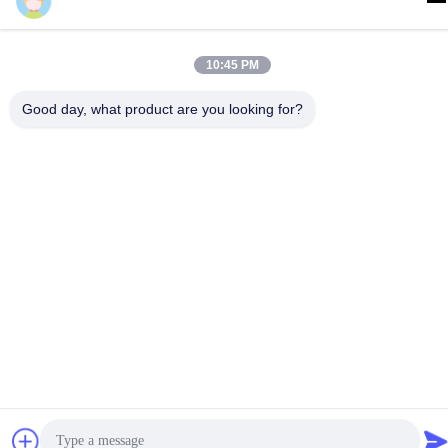
luna
10:45 PM
Good day, what product are you looking for?
よく 聞かれる 質問
どうやって値段をつけられるの?
通常,問い合わせを受けた後24時間以内に (週末や祝日を除く)
価格表を提示します.緊急の要求については,直接ご連絡くださ
い.
注文する前にサンプルを購入できますか.
はい,サンプルがあります.詳細については,私達に連絡してく
ださい.
待ち時間は?
標準のリードタイムは小量には7-15日,大量には約30
日.OEM/ODM注文には30-45日が必要です.