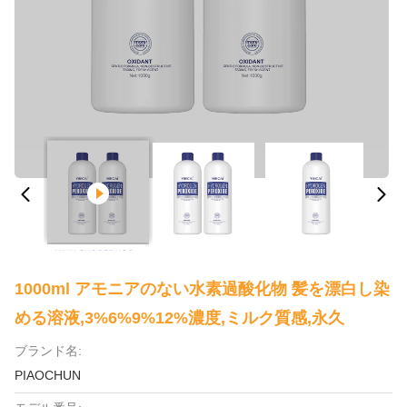
1000ml アモニアのない水素過酸化物 髪を漂白し染
める溶液,3%6%9%12%濃度,ミルク質感,永久
ブランド名:
PIAOCHUN