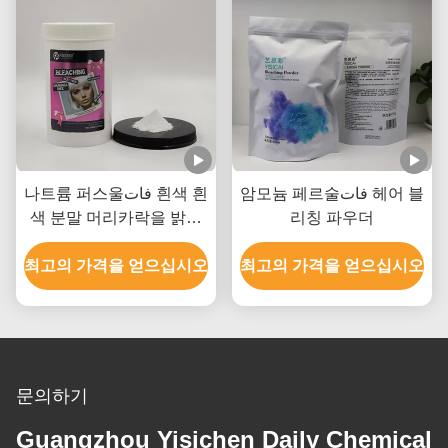
암모늄 페르술فات 헤어 블
나트륨 퍼스울فات 흰색 흰
색 분말 머리카락을 밝히
리칭 파우더
는 분말 최대 8-9 레벨
최고의 가격을 얻으십시오
최고의 가격을 얻으십시오
문의하기
Guangzhou Yisichen Daily Chemical