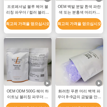
프로페셔널 블루 헤어 블
OEM 백발 분말 흰색 파란
리칭 파우더 / 컬러 블리칭
색 또는 분홍색 머리카락
파우더 GMPC SDS 인증
모든 유형의 머리카락
최고의 가격을 얻으십시오
최고의 가격을 얻으십시오
OEM ODM 500G 헤어 하
화려한 푸른 머리 백액 파
이트닝 블리칭 파우더 암
우더 8~9급의 금발을 만들
모니아 무료 먼지 무료
기 위해