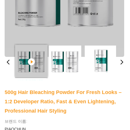
500g Hair Bleaching Powder For Fresh Looks –
1:2 Developer Ratio, Fast & Even Lightening,
Professional Hair Styling
브랜드 이름:
PIAOCHUN