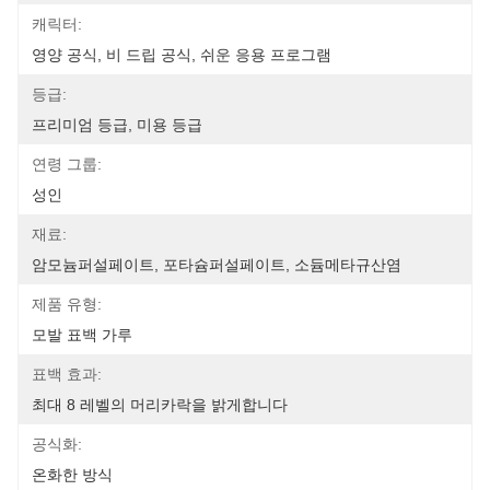
캐릭터:
영양 공식, 비 드립 공식, 쉬운 응용 프로그램
등급:
프리미엄 등급, 미용 등급
연령 그룹:
성인
재료:
암모늄퍼설페이트, 포타슘퍼설페이트, 소듐메타규산염
제품 유형:
모발 표백 가루
표백 효과:
최대 8 레벨의 머리카락을 밝게합니다
공식화:
온화한 방식