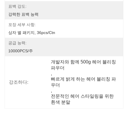
표백 강도:
강력한 표백 능력
포장 세부 사항:
상자 별 패키지, 36pcs/ctn
공급 능력:
10000PCS/주
개발자와 함께 500g 헤어 블리칭 
파우더
, 
빠르게 밝게 하는 헤어 블리칭 파
강조하다:
우더
, 
전문적인 헤어 스타일링을 위한 
흰색 분말