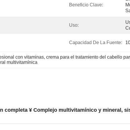
Beneficio Clave:
Mu
Sa
Us
Uso:
Cu
Capacidad De La Fuente:
1
esional con vitaminas
, 
crema para el tratamiento del cabello par
ral multivitamínica
ón completa ¥ Complejo multivitamínico y mineral, sis