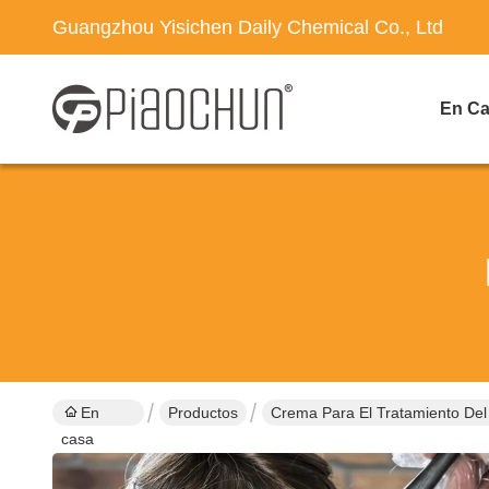
Guangzhou Yisichen Daily Chemical Co., Ltd
En C
En
Productos
Crema Para El Tratamiento Del
casa