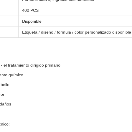
400 PCS
Disponible
Etiqueta / diseño / fórmula / color personalizado disponible
- el tratamiento dirigido primario
ento químico
abello
nor
 daños
nico: