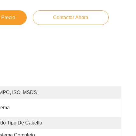
 Precio
Contactar Ahora
MPC, ISO, MSDS
rema
do Tipo De Cabello
stema Completo 