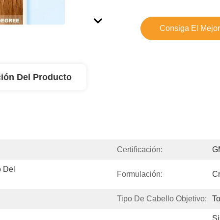
Consiga El Mejor
ión Del Producto
Certificación:
G
 Del 
Formulación:
C
Tipo De Cabello Objetivo:
To
Si