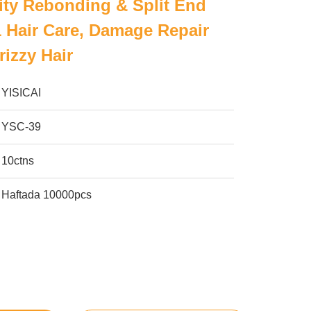
lity Rebonding & Split End
1 Hair Care, Damage Repair
rizzy Hair
YISICAI
YSC-39
10ctns
Haftada 10000pcs