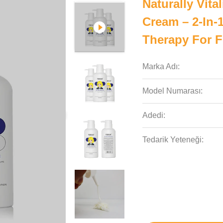
Naturally Vita
Cream – 2-In-
Therapy For F
Marka Adı:
Model Numarası:
Adedi:
Tedarik Yeteneği: