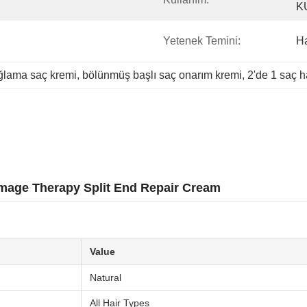
K
Yetenek Temini:
H
ağlama saç kremi
, 
bölünmüş başlı saç onarım kremi
, 
2'de 1 saç h
amage Therapy Split End Repair Cream
Value
Natural
All Hair Types