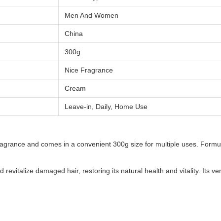
Men And Women
China
300g
Nice Fragrance
Cream
Leave-in, Daily, Home Use
ragrance and comes in a convenient 300g size for multiple uses. Formula
revitalize damaged hair, restoring its natural health and vitality. Its ve