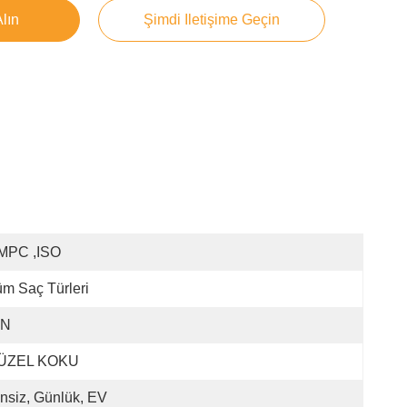
Alın
Şimdi Iletişime Geçin
MPC ,ISO
m Saç Türleri
İN
ÜZEL KOKU
insiz, Günlük, EV 