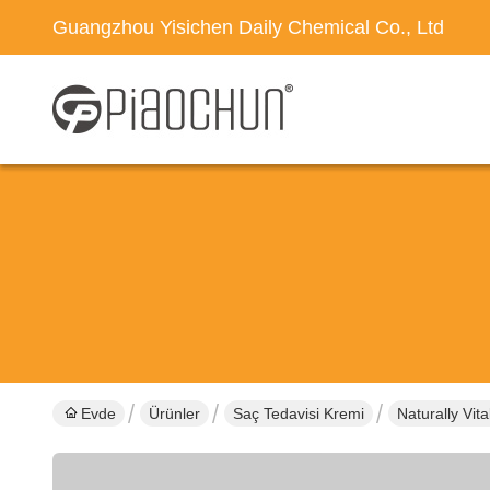
Guangzhou Yisichen Daily Chemical Co., Ltd
Evde
Ürünler
Saç Tedavisi Kremi
Naturally Vit