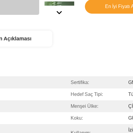
En İyi Fiyatı 
n Açıklaması
Sertifika:
G
Hedef Saç Tipi:
Tü
Menşei Ülke:
Ç
Koku:
G
İz
Kullanım: