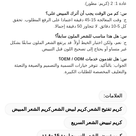
عادة 1: 2 (كريم: مطور).
س: كم من الوقت يجب أن أترك المبيض على؟
ج: وقت المعالجة 15-45 دقيقة اعتمادا على الرفع المطلوب. تحقق
كل 5-10 دقائق. لا تتجاوز 50 دقيقة إجمالا.
س: هل هذا مناسب للشعر الملون سابقاً؟
ج: نعم، ولكن اختبار الخيط أولاً. قد يرتفع الشعر الملون سابقًا بشكل
غير متساو أو يحتاج إلى تصحيح اللون قبل التبييض.
س: هل تقدمون خدمات OEM / ODM؟
الجواب: بالتأكيد. تتوفر خيارات التسمية والتصميم والصيغة والتعبئة
والتغليف المخصصة للطلبات الكبيرة.
العلامات:
كريم تفتيح الشعر,كريم لبيض الشعر,كريم الشعر المبيض
كريم تبييض الشعر السريع
كريم تبييض الشعر السريع لمدة 15 دقيقة