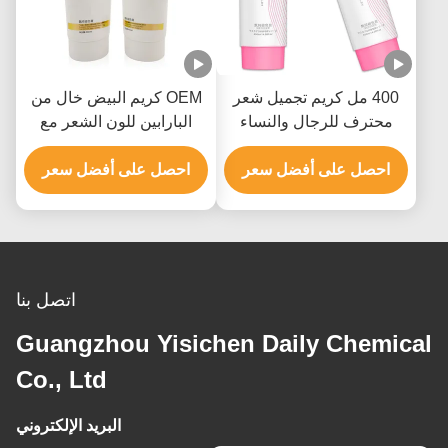
400 مل كريم تجميل شعر
OEM كريم البيض خال من
محترف للرجال والنساء
البارابين للون الشعر مع
حتى 9 مستويات
هيدروكسيد الأمونيوم
احصل على أفضل سعر
احصل على أفضل سعر
اتصل بنا
Guangzhou Yisichen Daily Chemical
Co., Ltd
البريد الإلكتروني