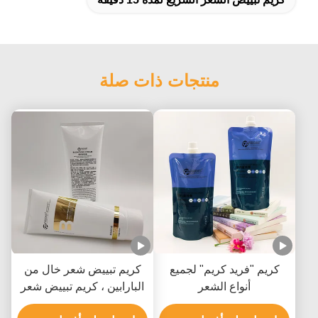
منتجات ذات صلة
كريم "فريد كريم" لجميع
كريم تبييض شعر خال من
أنواع الشعر
البارابين ، كريم تبييض شعر
غير مزعج