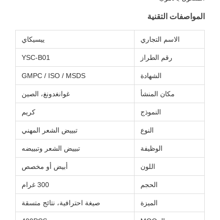
المواصفات التقنية
الاسم التجاري
ييسيكاي
رقم الطراز
YSC-B01
الشهادة
GMPC / ISO / MSDS
مكان المنشأ
غوانغدونغ، الصين
النموذج
كريم
النوع
تبييض الشعر المهني
الوظيفة
تبييض الشعر وتبييضه
اللون
أبيض أو مخصص
الحجم
300 غرام
الميزة
صيغة احترافية، نتائج متسقة