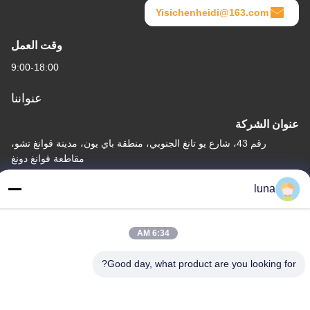
Yisichenheidi@163.com
وقت العمل
9:00-18:00
عنواننا
عنوان الشركة
رقم 43، شارع يو تانغ الجنوبي، منطقة باي يون، مدينة قوانغ تشو،
مقاطعة قوانغ دونغ
عنوان المصنع
luna
رقم 43، شارع يو تانغ الجنوبي، منطقة باي يون، مدينة قوانغ تشو،
مقاطعة قوانغ دونغ
6:34 AM
الهاتف
Good day, what product are you looking for?
86-18902309680