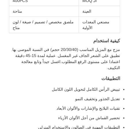
الـ MOQ
400PCS
العينة
متاحة
مصنعي المعدات
ملصق مخصص / تصميم / صيغة / لون
الأولية
متاح
كيفية استخدام
مزج مع المزيل المناسب (20/30/40 حجم) في النسبة الموصى بها.
تطبيق على الشعر الجاف غير المغسل. عملية لمدة 15-45 دقيقة
اعتمادا على مستوى الرفع المطلوب.اغسل جيداً وتابع معالجة
التكييف.
التطبيقات
تبييض الرأس الكامل لتحويل اللون الكامل
تعديل الجذور وتخفيف النمو
تقنيات البلايج والإشارات والألوان الأبعاد
تحضير القماش من أجل الألوان الأزياء
التطبيقات المهنية في الصالون والاستخدام المنزلي