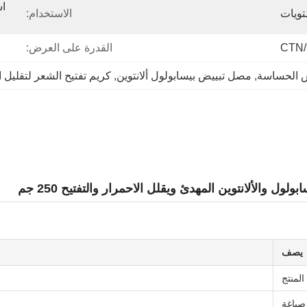
الاستخدام:
القدرة على العرض:
س الحساسة
, 
مصل تبييض بيسابولول ألانتوين
, 
كريم تفتيح الشعر لتقليل ا
والألانتوين المهدئ ويقلل الاحمرار والتفتيح 250 جم
يصف
المنتج
صياغة