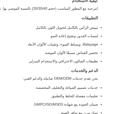
كيفية الاستخدام
امزجيه مع المطور المناسب (حجم 20/30/40) بالنسبة الموصى بها. تنطبق على الشعر الجاف وغير المغسول. تتم العملية لمدة 15-45 دقيقة حسب مستوى الرفع المطلوب. اشطفيه جيدًا واتبعيه بالعلاج المرطب.
التطبيقات
تبييض الرأس بالكامل لتحويل اللون بالكامل
لمسات الجذور وتفتيح إعادة النمو
Balayage، ويسلط الضوء، وتقنيات الألوان الأبعاد
تحضير القماش مسبقًا لألوان الموضة
تطبيقات الصالون الاحترافي والاستخدام المنزلي
الدعم والخدمات
نحن نقدم خدمات OEM/ODM شاملة والدعم الفني:
خدمات تصميم الصياغة والتغليف المخصصة
تعليمات مفصلة للخلط والتطبيق
ضمان الجودة مع شهادة GMPC/ISO/MSDS
موك مرن مع توافر العينة