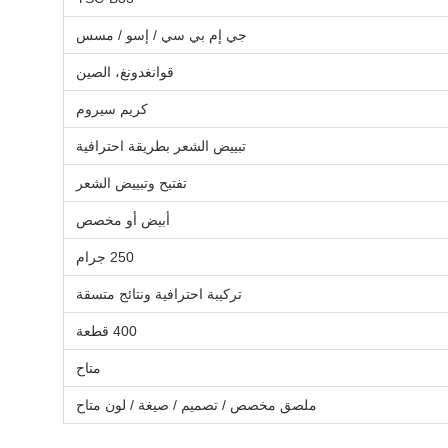
جي إم بي سي / إسو / مسس
قوانغدونغ، الصين
كريم سيروم
تبييض الشعر بطريقة احترافية
تفتيح وتبييض الشعر
أبيض أو مخصص
250 جرام
تركيبة احترافية ونتائج متسقة
400 قطعة
متاح
ملصق مخصص / تصميم / صيغة / لون متاح