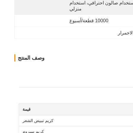
استخدام صالون احترافي، استخدام 
منزلي
10000 قطعة/أسبوع
لاحمرار
وصف المنتج
قيمة
كريم تبييض الشعر
كريم سيروم