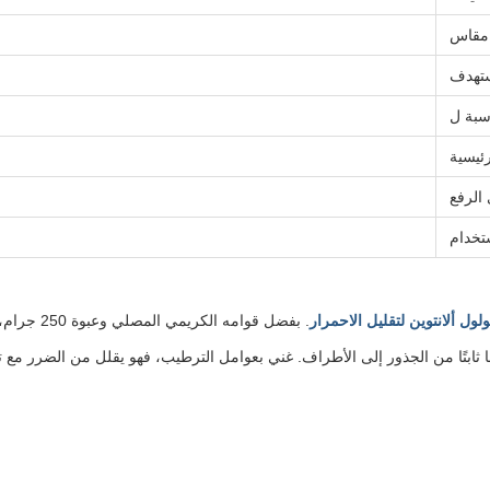
مقاس
ستهدف
سبة ل
رئيسية
الرفع
تخدام
ولول ألانتوين لتقليل الاحمرار
. بفضل قوامه الكريمي المصلي وعبوة 250 جرام، فإنه يوفر أداء تفتيح مستهدف مع حماية مثالية للشعر.
 ثابتًا من الجذور إلى الأطراف. غني بعوامل الترطيب، فهو يقلل من الضرر مع ت