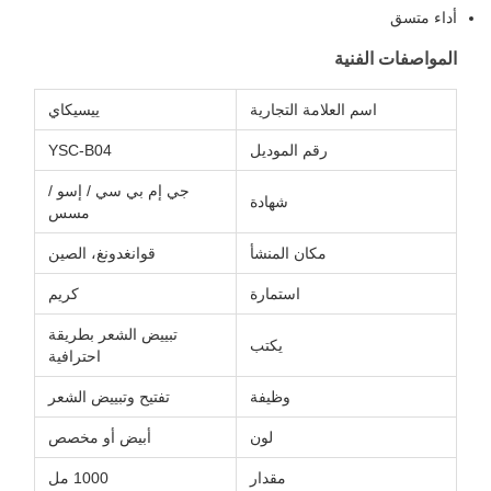
أداء متسق
المواصفات الفنية
اسم العلامة التجارية
ييسيكاي
رقم الموديل
YSC-B04
جي إم بي سي / إسو /
شهادة
مسس
مكان المنشأ
قوانغدونغ، الصين
استمارة
كريم
تبييض الشعر بطريقة
يكتب
احترافية
وظيفة
تفتيح وتبييض الشعر
لون
أبيض أو مخصص
مقدار
1000 مل