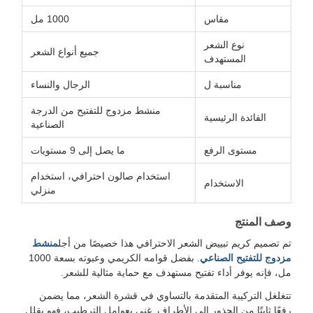
مقاس
1000 مل
نوع الشعر
جميع أنواع الشعر
المستهدف
مناسبة ل
الرجال والنساء
منشط مزدوج للتفتيح من الدرجة
الفائدة الرئيسية
الصناعية
مستوى الرفع
ما يصل إلى 9 مستويات
استخدام صالون احترافي، استخدام
الاستخدام
منزلي
وصف المنتج
تم تصميم كريم تبييض الشعر الاحترافي هذا خصيصًا من أجل
منشط
مزدوج للتفتيح الصناعي
. بفضل قوامه الكريمي وعبوته بسعة 1000
مل، فإنه يوفر أداء تفتيح مستهدف مع حماية مثالية للشعر.
تتغلغل التركيبة المتقدمة بالتساوي في قشرة الشعر، مما يضمن
رفعًا ثابتًا من الجذور إلى الأطراف. غني بعوامل الترطيب، فهو يقلل