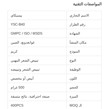
المواصفات التقنية
الاسم التجاري
ييسيكاي
رقم الطراز
YSC-B40
الشهادة
GMPC / ISO / MSDS
مكان المنشأ
غوانغدونغ، الصين
النموذج
كريم
النوع
تبييض الشعر المهني
الوظيفة
تبييض الشعر وتبييضه
اللون
أبيض أو مخصص
الحجم
500 غرام
الميزة
صيغة احترافية، نتائج متسقة
الـ MOQ
400PCS