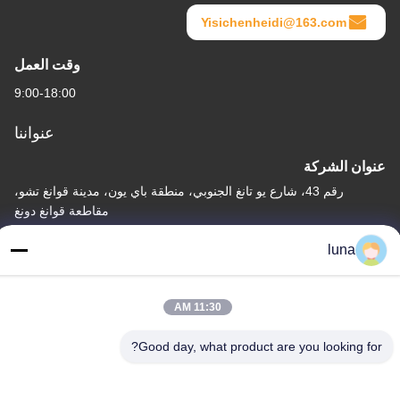
Yisichenheidi@163.com
وقت العمل
9:00-18:00
عنواننا
عنوان الشركة
رقم 43، شارع يو تانغ الجنوبي، منطقة باي يون، مدينة قوانغ تشو،
مقاطعة قوانغ دونغ
عنوان المصنع
luna
رقم 43، شارع يو تانغ الجنوبي، منطقة باي يون، مدينة قوانغ تشو،
مقاطعة قوانغ دونغ
11:30 AM
الهاتف
Good day, what product are you looking for?
86-18902309680