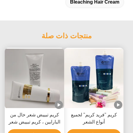
Bleaching Hair Cream
منتجات ذات صلة
كريم "فريد كريم" لجميع
كريم تبييض شعر خال من
أنواع الشعر
البارابين ، كريم تبييض شعر
غير مزعج