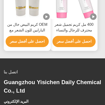
400 مل كريم تجميل شعر
OEM كريم البيض خال من
محترف للرجال والنساء
البارابين للون الشعر مع
حتى 9 مستويات
هيدروكسيد الأمونيوم
احصل على أفضل سعر
احصل على أفضل سعر
اتصل بنا
Guangzhou Yisichen Daily Chemical
Co., Ltd
البريد الإلكتروني