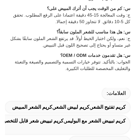
س: كم من الوقت يجب أن أترك المبيض على؟
ج: وقت المعالجة 15-45 دقيقة اعتمادا على الرفع المطلوب. تحقق
كل 5-10 دقائق. لا تتجاوز 50 دقيقة إجمالا.
س: هل هذا مناسب للشعر الملون سابقاً؟
ج: نعم، ولكن اختبار الخيط أولاً. قد يرتفع الشعر الملون سابقًا بشكل
غير متساو أو يحتاج إلى تصحيح اللون قبل التبييض.
س: هل تقدمون خدمات OEM / ODM؟
الجواب: بالتأكيد. تتوفر خيارات التسمية والتصميم والصيغة والتعبئة
والتغليف المخصصة للطلبات الكبيرة.
العلامات:
كريم تفتيح الشعر,كريم لبيض الشعر,كريم الشعر المبيض
كريم تبييض الشعر مع البوليمر,كريم تبييض شعر قابل للتخصيص من المستوى 4 إلى 9,كريم ت