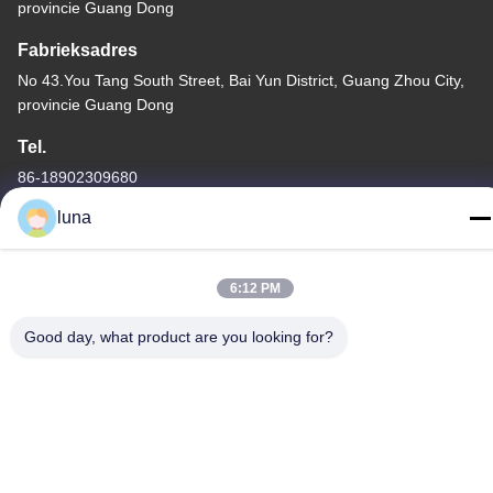
provincie Guang Dong
Fabrieksadres
No 43.You Tang South Street, Bai Yun District, Guang Zhou City,
provincie Guang Dong
Tel.
86-18902309680
luna
6:12 PM
De Goede Kwaliteit van China Haarbleekpoeder Leverancier.
Copyright © -2026 Guangzhou Yisichen Daily Chemical Co., Ltd .
Good day, what product are you looking for?
Alle rechten voorbehoudena.
Privacybeleid
|
Sitemap