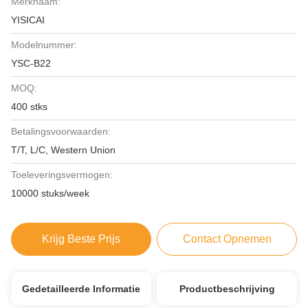
Merknaam:
YISICAI
Modelnummer:
YSC-B22
MOQ:
400 stks
Betalingsvoorwaarden:
T/T, L/C, Western Union
Toeleveringsvermogen:
10000 stuks/week
Krijg Beste Prijs
Contact Opnemen
Gedetailleerde Informatie
Productbeschrijving