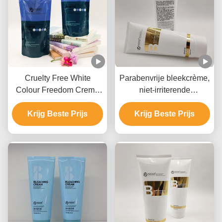
Cruelty Free White
Parabenvrije bleekcrème,
Colour Freedom Creme
niet-irriterende
Bleach Private Label
haarverlichting.
Voor alle haartypes
Krijg Beste Prijs
Krijg Beste Prijs