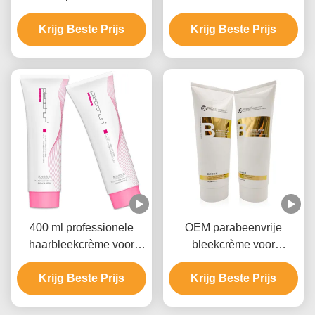
voor haarverfverwijder
Haarbleking voor
GMPC goedkeuring
Krijg Beste Prijs
salongebruik 9 niveaus
Krijg Beste Prijs
400 ml professionele
OEM parabeenvrije
haarbleekcrème voor
bleekcrème voor
mannen en vrouwen tot 9
haarkleur met
Krijg Beste Prijs
niveaus
ammoniumhydroxide
Krijg Beste Prijs