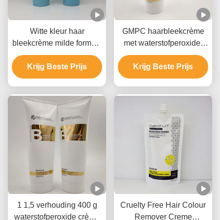
Witte kleur haar
GMPC haarbleekcrème
bleekcrème milde formule
met waterstofperoxide,
snel vervaagend Lift tot 9
ammoniumhydroxide en
Krijg Beste Prijs
niveaus
Krijg Beste Prijs
minerale olie
1 1,5 verhouding 400 g
Cruelty Free Hair Colour
waterstofperoxide crème
Remover Creme