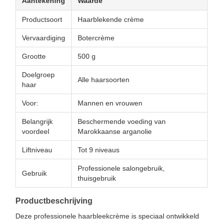
Aantekening
Waarde
Productsoort
Haarblekende crème
Vervaardiging
Botercrème
Grootte
500 g
Doelgroep
Alle haarsoorten
haar
Voor:
Mannen en vrouwen
Belangrijk
Beschermende voeding van
voordeel
Marokkaanse arganolie
Liftniveau
Tot 9 niveaus
Professionele salongebruik,
Gebruik
thuisgebruik
Productbeschrijving
Deze professionele haarbleekcrème is speciaal ontwikkeld