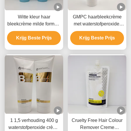
Witte kleur haar
GMPC haarbleekcrème
bleekcrème milde formule
met waterstofperoxide,
snel vervaagend Lift tot 9
ammoniumhydroxide en
Krijg Beste Prijs
niveaus
Krijg Beste Prijs
minerale olie
1 1,5 verhouding 400 g
Cruelty Free Hair Colour
waterstofperoxide crème
Remover Creme