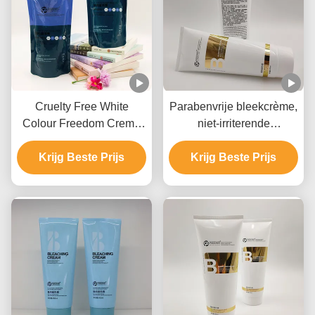
Cruelty Free White
Parabenvrije bleekcrème,
Colour Freedom Creme
niet-irriterende
Bleach Private Label
haarverlichting.
Voor alle haartypes
Krijg Beste Prijs
Krijg Beste Prijs