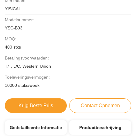
Merknaam:
YISICAI
Modelnummer:
YSC-B03
MOQ:
400 stks
Betalingsvoorwaarden:
T/T, L/C, Western Union
Toeleveringsvermogen:
10000 stuks/week
Krijg Beste Prijs
Contact Opnemen
Gedetailleerde Informatie
Productbeschrijving