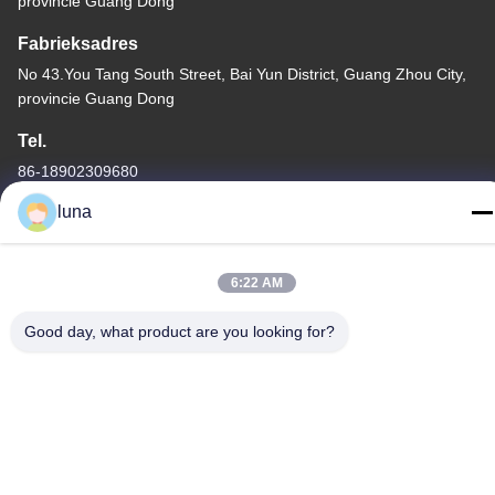
provincie Guang Dong
Fabrieksadres
No 43.You Tang South Street, Bai Yun District, Guang Zhou City,
provincie Guang Dong
Tel.
86-18902309680
luna
6:22 AM
De Goede Kwaliteit van China Haarbleekpoeder Leverancier.
Copyright © -2026 Guangzhou Yisichen Daily Chemical Co., Ltd .
Good day, what product are you looking for?
Alle rechten voorbehoudena.
Privacybeleid
|
Sitemap