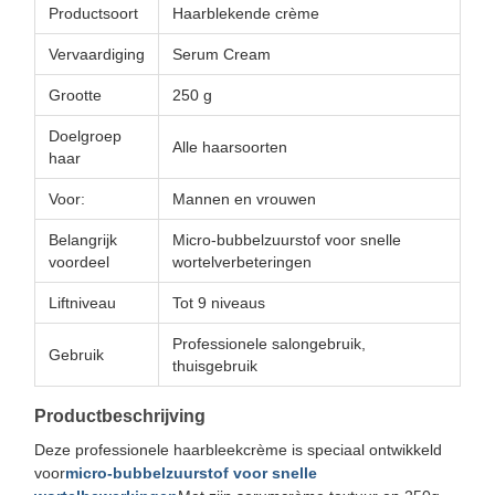
Productsoort
Haarblekende crème
Vervaardiging
Serum Cream
Grootte
250 g
Doelgroep
Alle haarsoorten
haar
Voor:
Mannen en vrouwen
Belangrijk
Micro-bubbelzuurstof voor snelle
voordeel
wortelverbeteringen
Liftniveau
Tot 9 niveaus
Professionele salongebruik,
Gebruik
thuisgebruik
Productbeschrijving
Deze professionele haarbleekcrème is speciaal ontwikkeld
voor
micro-bubbelzuurstof voor snelle