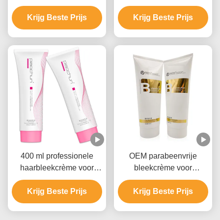
voor haarverfverwijder
Haarbleking voor
GMPC goedkeuring
Krijg Beste Prijs
salongebruik 9 niveaus
Krijg Beste Prijs
400 ml professionele
OEM parabeenvrije
haarbleekcrème voor
bleekcrème voor
mannen en vrouwen tot 9
haarkleur met
Krijg Beste Prijs
niveaus
ammoniumhydroxide
Krijg Beste Prijs