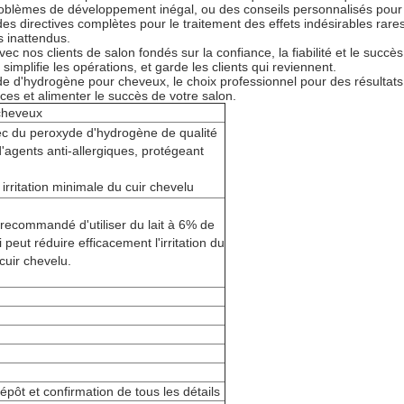
oblèmes de développement inégal, ou des conseils personnalisés pour l
s directives complètes pour le traitement des effets indésirables rare
s inattendus.
ec nos clients de salon fondés sur la confiance, la fiabilité et le suc
simplifie les opérations, et garde les clients qui reviennent.
e d'hydrogène pour cheveux, le choix professionnel pour des résultats c
ces et alimenter le succès de votre salon.
cheveux
ec du peroxyde d'hydrogène de qualité
'agents anti-allergiques, protégeant
irritation minimale du cuir chevelu
t recommandé d'utiliser du lait à 6% de
peut réduire efficacement l'irritation du
cuir chevelu.
épôt et confirmation de tous les détails