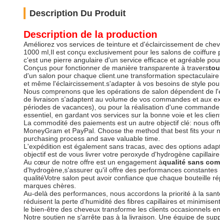
Description Du Produit
Description de la production
Améliorez vos services de teinture et d'éclaircissement de 
1000 ml,Il est conçu exclusivement pour les salons de coiffure 
c'est une pierre angulaire d'un service efficace et agréable pour 
Conçus pour fonctionner de manière transparente à travers
tou
d'un salon pour chaque client.une transformation spectaculair
et même l'éclaircissement.s'adapter à vos besoins de style pour
Nous comprenons que les opérations de salon dépendent de l'effi
de livraison s'adaptent au volume de vos commandes et aux exi
périodes de vacances), ou pour la réalisation d'une commande e
essentiel, en gardant vos services sur la bonne voie et les client
La commodité des paiements est un autre objectif clé: nous offro
MoneyGram et PayPal. Choose the method that best fits your ne
purchasing process and save valuable time.
L'expédition est également sans tracas, avec des options adap
objectif est de vous livrer votre peroxyde d'hydrogène capillai
Au cœur de notre offre est un engagement à
qualité sans com
d'hydrogène,s'assurer qu'il offre des performances constantes (
qualitéVotre salon peut avoir confiance que chaque bouteille r
marques chères.
Au-delà des performances, nous accordons la priorité à la san
réduisent la perte d'humidité des fibres capillaires et minimise
le bien-être des cheveux transforme les clients occasionnels en 
Notre soutien ne s'arrête pas à la livraison. Une équipe de sup