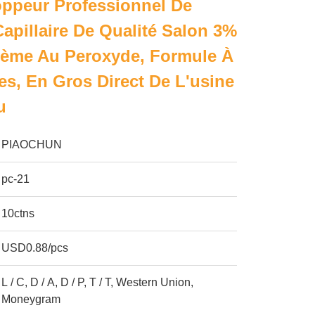
ppeur Professionnel De
apillaire De Qualité Salon 3%
ème Au Peroxyde, Formule À
es, En Gros Direct De L'usine
u
PIAOCHUN
pc-21
10ctns
USD0.88/pcs
L / C, D / A, D / P, T / T, Western Union,
Moneygram