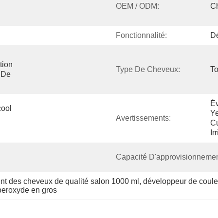
OEM / ODM:
Ch
Fonctionnalité:
Dé
ion 
Type De Cheveux:
T
De 
Év
ool 
Ye
Avertissements:
C
Ir
Capacité D'approvisionnemen
t des cheveux de qualité salon 1000 ml
, 
développeur de coule
peroxyde en gros