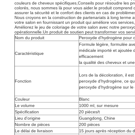
couleurs de cheveux spécifiques,Conseils pour résoudre les pr
colorés, nous sommes là pour vous aider.le produit comprend de
assurer la sécurité et le confort des clients en cas de problème
Nous croyons en la construction de partenariats à long terme av
votre salon en fournissant un produit qui améliore vos services, 
Améliorez le jeu de coloriage de votre salon avec notre peroxyd
opérationnelle.Un produit de soutien peut transformer vos servi
Nom du produit
Peroxyde d'hydrogène pour 
Formule légère, formulée av
médicale importé et ajoutée d
Caractéristique
efficacement
la qualité des cheveux et une 
Lors de la décoloration, il es
Fonction
peroxyde d'hydrogène, ce qui 
peroxyde d'hydrogène sur le 
Couleur
Blanc
Le volume
1000 ml, sur mesure
Spécification
20 pièces/t
Lieu d'origine
Guangdong, Chine
Nombre de pièces
200 pièces
Le délai de livraison
15 jours après réception du d