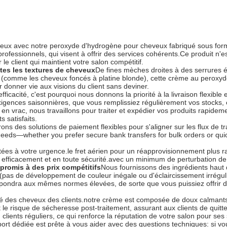
cheveux avec notre peroxyde d'hydrogène pour cheveux fabriqué sous f
professionnels, qui visent à offrir des services cohérents.Ce produit n'
le client qui maintient votre salon compétitif.
tes les textures de cheveux
De fines mèches droites à des serrures ép
e (comme les cheveux foncés à platine blonde), cette crème au peroxy
 donner vie aux visions du client sans deviner.
cacité, c'est pourquoi nous donnons la priorité à la livraison flexible 
gences saisonnières, que vous remplissiez régulièrement vos stocks, e
n vrac, nous travaillons pour traiter et expédier vos produits rapidem
s satisfaits.
ns des solutions de paiement flexibles pour s'aligner sur les flux de tr
eds—whether you prefer secure bank transfers for bulk orders or quick
tées à votre urgence.le fret aérien pour un réapprovisionnement plus 
re efficacement et en toute sécurité.avec un minimum de perturbation d
promis à des prix compétitifs
Nous fournissons des ingrédients hau
pas de développement de couleur inégale ou d'éclaircissement irrégulier
épondra aux mêmes normes élevées, de sorte que vous puissiez offrir de
té des cheveux des clients.notre crème est composée de doux calmantsC
nt le risque de sécheresse post-traitement, assurant aux clients de quitt
clients réguliers, ce qui renforce la réputation de votre salon pour ses 
port dédiée est prête à vous aider avec des questions techniques: si vo