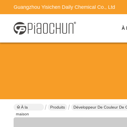
Guangzhou Yisichen Daily Chemical Co., Ltd
À 
À la
Produits
Développeur De Couleur De 
maison