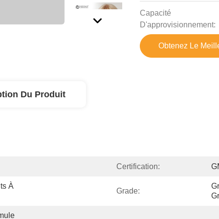
Capacité
D'approvisionnement:
Obtenez Le Meille
ption Du Produit
Certification:
G
ts À 
Gr
Grade:
G
mule 