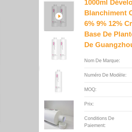
1000ml Dévelo
Blanchiment C
6% 9% 12% Cr
Base De Plant
De Guangzho
Nom De Marque:
Numéro De Modèle:
MOQ:
Prix:
Conditions De
Paiement: