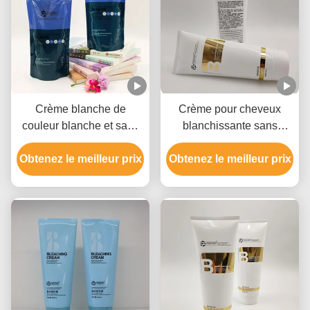
Crème blanche de
Crème pour cheveux
couleur blanche et sans
blanchissante sans
cruauté, blanchisseur de
parabène, Crème pour
Obtenez le meilleur prix
chaleur pour tous les
Obtenez le meilleur prix
cheveux clairs non
types de cheveux
irritante