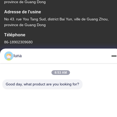
province de Guang Dong
Adresse de l'usine
No 43. rue You Tang Sud, district Bai Yun, ville de Guang Zhou,
province de Guang Dong
Téléphone
86-18902309680
luna
8:53 AM
Bonne qualité de la Chine Poudre de blanchiment capillaire
Fournisseur. © de Copyright -2026 Guangzhou Yisichen Daily
Good day, what product are you looking for?
Chemical Co., Ltd . Tous droits réservés.
Politique en matière de protection de la vie privée
|
Plan du site