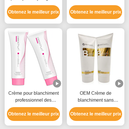
pour démaquillant de
cheveux pour salon 9
Obtenez le meilleur prix
cheveux, approbation
Obtenez le meilleur prix
niveaux
GMPC
Crème pour blanchiment
OEM Crème de
professionnel des
blanchiment sans
cheveux pour hommes et
parabène pour la couleur
femmes jusqu'à 9 niveaux
Obtenez le meilleur prix
Obtenez le meilleur prix
des cheveux avec de
l'hydroxyde d'ammonium