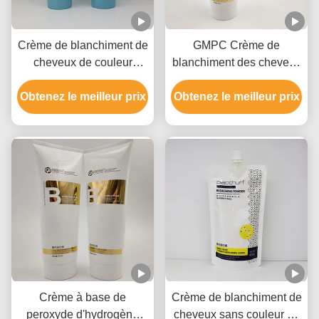
Crème de blanchiment de
GMPC Crème de
cheveux de couleur
blanchiment des cheveux
blanche Formule douce,
avec peroxyde
Obtenez le meilleur prix
rapide à décolorer,
Obtenez le meilleur prix
d'hydrogène Hydroxyde
jusqu'à 9 niveaux
d'ammonium et huile
minérale
Crème à base de
Crème de blanchiment de
peroxyde d'hydrogène
cheveux sans couleur de