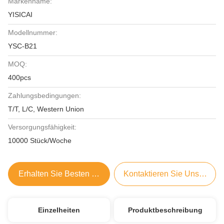
Markenname:
YISICAI
Modellnummer:
YSC-B21
MOQ:
400pcs
Zahlungsbedingungen:
T/T, L/C, Western Union
Versorgungsfähigkeit:
10000 Stück/Woche
Erhalten Sie Besten Preis
Kontaktieren Sie Uns Jetzt
Einzelheiten
Produktbeschreibung