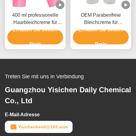
400 ml professionelle
OEM Parabenfreie
Haarbleichcreme für
Bleichcreme für
Männer und Frauen bis 9
Erhalten Sie besten
Erhalten Sie besten
Haarfarbe mit
Stufen
Ammoniumhydroxid
Preis
Preis
Treten Sie mit uns in Verbindung
Guangzhou Yisichen Daily Chemical
Co., Ltd
E-Mail-Adresse
Yisichenheidi@163.com