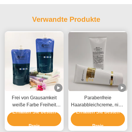
Verwandte Produkte
Frei von Grausamkeit
Parabenfreie
weiße Farbe Freiheit
Haarabbleichcreme, nicht
Erhalten Sie besten
Creme Bleach
Erhalten Sie besten
irritierende
Privatetikett für alle
Haarbleichcreme
Haartypen
Preis
Preis