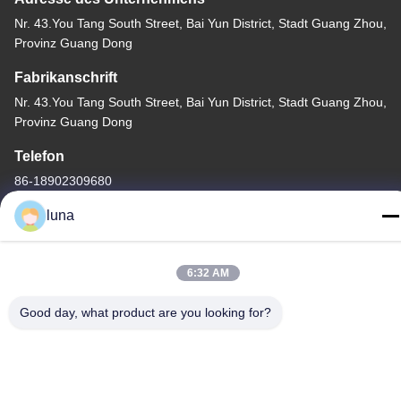
Nr. 43.You Tang South Street, Bai Yun District, Stadt Guang Zhou,
Provinz Guang Dong
Fabrikanschrift
Nr. 43.You Tang South Street, Bai Yun District, Stadt Guang Zhou,
Provinz Guang Dong
Telefon
86-18902309680
luna
6:32 AM
Gute Qualität Chinas HAARBLEICHING-Pulver Lieferant.
Copyright-© -2026 Guangzhou Yisichen Daily Chemical Co., Ltd .
Good day, what product are you looking for?
Alle Rechte vorbehalten.
Privacy policy
|
Sitemap