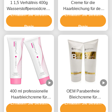
1 1,5 Verhältnis 400g
Creme für die
Wasserstoffperoxidcreme
Haarbleichung für den
für Haarfarbmittel GMPC-
Erhalten Sie besten
Salongebrauch 9 Stufen
Erhalten Sie besten
Zulassung
Preis
Preis
400 ml professionelle
OEM Parabenfreie
Haarbleichcreme für
Bleichcreme für
Männer und Frauen bis 9
Erhalten Sie besten
Erhalten Sie besten
Haarfarbe mit
Stufen
Ammoniumhydroxid