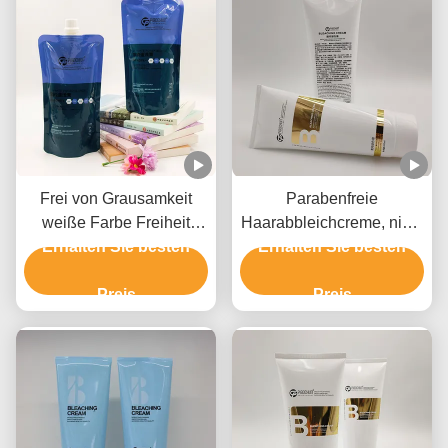
Frei von Grausamkeit
Parabenfreie
weiße Farbe Freiheit
Haarabbleichcreme, nicht
Erhalten Sie besten
Creme Bleach
Erhalten Sie besten
irritierende
Privatetikett für alle
Haarbleichcreme
Haartypen
Preis
Preis