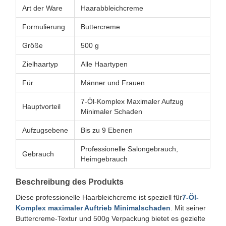
Art der Ware
Haarabbleichcreme
Formulierung
Buttercreme
Größe
500 g
Zielhaartyp
Alle Haartypen
Für
Männer und Frauen
7-Öl-Komplex Maximaler Aufzug
Hauptvorteil
Minimaler Schaden
Aufzugsebene
Bis zu 9 Ebenen
Professionelle Salongebrauch,
Gebrauch
Heimgebrauch
Beschreibung des Produkts
Diese professionelle Haarbleichcreme ist speziell für
7-Öl-
Komplex maximaler Auftrieb Minimalschaden
. Mit seiner
Buttercreme-Textur und 500g Verpackung bietet es gezielte