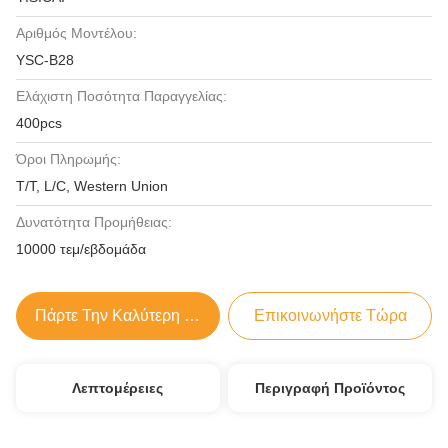
Αριθμός Μοντέλου:
YSC-B28
Ελάχιστη Ποσότητα Παραγγελίας:
400pcs
Όροι Πληρωμής:
T/T, L/C, Western Union
Δυνατότητα Προμήθειας:
10000 τεμ/εβδομάδα
Πάρτε Την Καλύτερη Τιμή
Επικοινωνήστε Τώρα
Λεπτομέρειες
Περιγραφή Προϊόντος