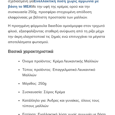
σχεδιασμένη για
Εναλλακτική λύση χωρίς αμμωνία με
βάση το MEA
Με την υφή της κρέμας ορού και την
συσκευασία 250g, προσφέρει στοχευμένη απόδοση
ελαφρύνειας με βέλτιστη προστασία των μαλλιών.
Η προηγμένη φόρμουλα διεισδύει ομοιόμορφα στον τριχωτό
φλοιό, εξασφαλίζοντας σταθερή ανύψωση από τη ρίζα μέχρι
την άκρη.ελαχιστοποιεί τις ζημιές ενώ επιτυγχάνει τα μέγιστα
αποτελέσματα φωτισμού.
Βασικά χαρακτηριστικά
Όνομα προϊόντος: Κρέμα Λευκαντικής Μαλλιών
Τύπος προϊόντος: Επαγγελματικό Λευκαντικό
Μαλλιών
Μέγεθος: 250g
Συσκευασία: Σόρος Κρέμα
Κατάλληλο για: Άνδρες και γυναίκες, όλους τους
τύπους μαλλιών
Εστίαση: Εναλλακτική λύση χωρίς αμμωνία με βάση