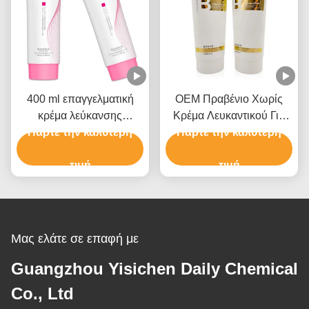
400 ml επαγγελματική
OEM Πραβένιο Χωρίς
κρέμα λεύκανσης
Κρέμα Λευκαντικού Για
μαλλιών για άνδρες και
Πάρτε την καλύτερη
Πάρτε την καλύτερη
Χρώμα Μαλλιών Με
γυναίκες έως 9 επίπεδα
Υδροξείδιο του Αμμωνίου
τιμή
τιμή
Μας ελάτε σε επαφή με
Guangzhou Yisichen Daily Chemical
Co., Ltd