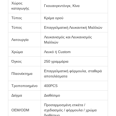
Χώρος
Γκουανγκντόνγκ, Κίνα
καταγωγής
Τύπος
Κρέμα ορού
Τύπος
Επαγγελματική Λευκαντική Μαλλιών
Λευκανισμός και Λευκανισμός
Λειτουργία
Μαλλιών
Χρώμα
Λευκό ή Custom
Όγκος
250 γραμμάρια
Επαγγελματική φόρμουλα, σταθερά
Πλεονέκτημα
αποτελέσματα
Τροποποιημένο
400PCS
Δείγμα
Διαθέσιμο
Προσαρμοσμένη ετικέτα /
OEM/ODM
σχεδιασμός / φόρμουλα / χρώμα
διαθέσιμο