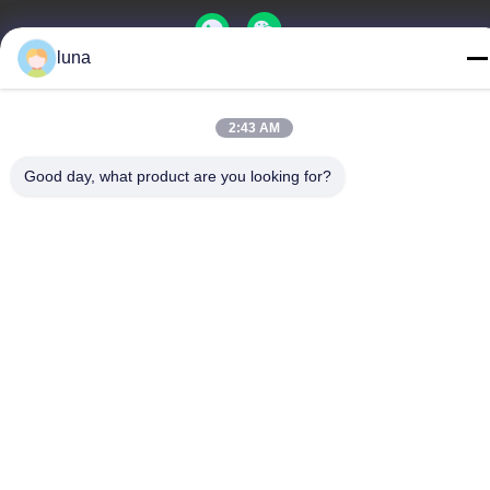
luna
Καλή ποιότητα της Κίνας Λευκαντική σκόνη για μαλλιά
2:43 AM
Προμηθευτής. Πνευματικά δικαιώματα © -2026 Guangzhou
Yisichen Daily Chemical Co., Ltd . Διατηρούνται όλα τα
Good day, what product are you looking for?
πνευματικά δικαιώματα.
Πολιτική μυστικότητας
|
Sitemap