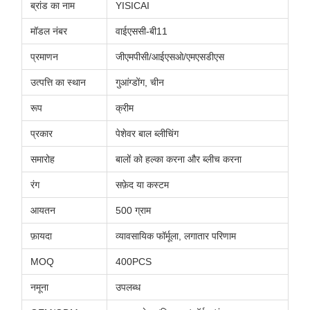
ब्रांड का नाम
YISICAI
मॉडल नंबर
वाईएससी-बी11
प्रमाणन
जीएमपीसी/आईएसओ/एमएसडीएस
उत्पत्ति का स्थान
गुआंग्डोंग, चीन
रूप
क्रीम
प्रकार
पेशेवर बाल ब्लीचिंग
समारोह
बालों को हल्का करना और ब्लीच करना
रंग
सफ़ेद या कस्टम
आयतन
500 ग्राम
फ़ायदा
व्यावसायिक फॉर्मूला, लगातार परिणाम
MOQ
400PCS
नमूना
उपलब्ध