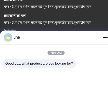
नंबर 43.यू तांग दक्षिण सड़क,बाई यून जिला,गुआंगझोउ शहर,गुआंगडोंग प्रांत
कारखाने का पता
नंबर 43.यू तांग दक्षिण सड़क,बाई यून जिला,गुआंगझोउ शहर,गुआंगडोंग प्रांत
टेलीफोन
luna
86-18902309680
7:03 AM
Good day, what product are you looking for?
चीन अच्छी गुणवत्ता बालों के ब्लीचिंग पाउडर आपूर्तिकर्ता. कॉपीराइट © -2026
Guangzhou Yisichen Daily Chemical Co., Ltd सभी अधिकार सुरक्षित हैं।
गोपनीयता नीति
|
साइटमैप