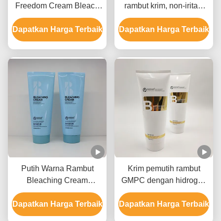
Freedom Cream Bleach
rambut krim, non-iritasi
Label Pribadi Untuk
rambut pemutih krim
Dapatkan Harga Terbaik
Semua Jenis Rambut
Dapatkan Harga Terbaik
Putih Warna Rambut
Krim pemutih rambut
Bleaching Cream
GMPC dengan hidrogen
Formula ringan cepat
peroksida Ammonium
Dapatkan Harga Terbaik
memudar Angkat hingga
Dapatkan Harga Terbaik
hidroksida dan minyak
9 Tingkat
mineral