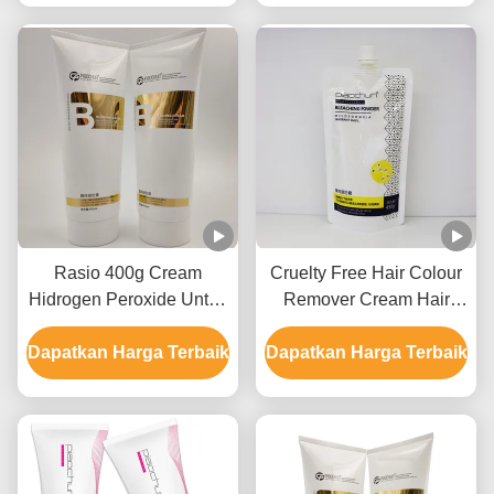
Rasio 400g Cream
Cruelty Free Hair Colour
Hidrogen Peroxide Untuk
Remover Cream Hair
Penghilang Warna
Bleaching Untuk
Dapatkan Harga Terbaik
Rambut GMPC Approval
Dapatkan Harga Terbaik
Penggunaan Salon 9
Level