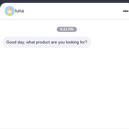
luna
9:43 PM
Cina Kualitas Baik Bubuk Penghilang Rambut Pemasok. Hak
cipta © -2026 Guangzhou Yisichen Daily Chemical Co., Ltd
Good day, what product are you looking for?
Semua hak dilindungi.
Kebijakan Privasi
|
Sitemap