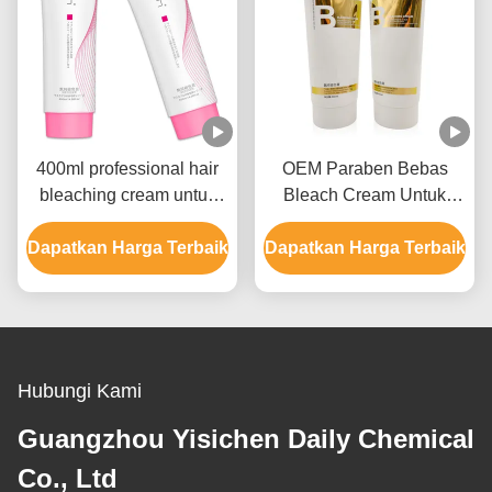
400ml professional hair
OEM Paraben Bebas
bleaching cream untuk
Bleach Cream Untuk
pria dan wanita hingga 9
Warna Rambut Dengan
Dapatkan Harga Terbaik
level
Dapatkan Harga Terbaik
Ammonium Hydroxide
Hubungi Kami
Guangzhou Yisichen Daily Chemical
Co., Ltd