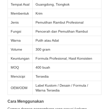
Tempat Asal
Guangdong, Tiongkok
Membentuk
Krim
Jenis
Pemutihan Rambut Profesional
Fungsi
Pencerah dan Pemutihan Rambut
Warna
Putih atau Adat
Volume
300 gram
Keuntungan
Formula Profesional, Hasil Konsisten
MOQ
400 buah
Mencicipi
Tersedia
Label Kustom / Desain / Formula /
OEM/ODM
Warna Tersedia
Cara Menggunakan
Campur dengan pengembang yang sesuai (volume