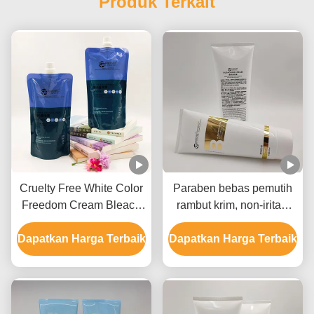
Produk Terkait
Cruelty Free White Color
Paraben bebas pemutih
Freedom Cream Bleach
rambut krim, non-iritasi
Label Pribadi Untuk
rambut pemutih krim
Dapatkan Harga Terbaik
Semua Jenis Rambut
Dapatkan Harga Terbaik