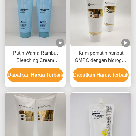
Putih Warna Rambut
Krim pemutih rambut
Bleaching Cream
GMPC dengan hidrogen
Formula ringan cepat
peroksida Ammonium
Dapatkan Harga Terbaik
memudar Angkat hingga
Dapatkan Harga Terbaik
hidroksida dan minyak
9 Tingkat
mineral