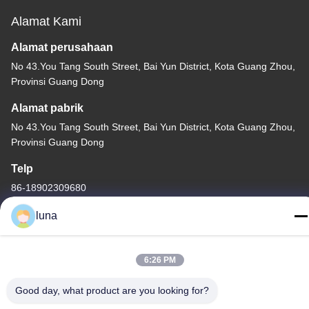
Alamat Kami
Alamat perusahaan
No 43.You Tang South Street, Bai Yun District, Kota Guang Zhou,
Provinsi Guang Dong
Alamat pabrik
No 43.You Tang South Street, Bai Yun District, Kota Guang Zhou,
Provinsi Guang Dong
Telp
86-18902309680
luna
6:26 PM
Cina Kualitas Baik Bubuk Penghilang Rambut Pemasok. Hak
cipta © -2026 Guangzhou Yisichen Daily Chemical Co., Ltd
Good day, what product are you looking for?
Semua hak dilindungi.