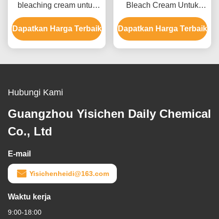
bleaching cream untuk
Bleach Cream Untuk
pria dan wanita hingga 9
Warna Rambut Dengan
Dapatkan Harga Terbaik
level
Dapatkan Harga Terbaik
Ammonium Hydroxide
Hubungi Kami
Guangzhou Yisichen Daily Chemical
Co., Ltd
E-mail
Yisichenheidi@163.com
Waktu kerja
9:00-18:00