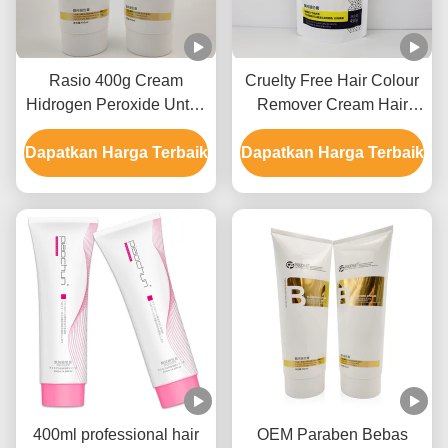
Rasio 400g Cream
Cruelty Free Hair Colour
Hidrogen Peroxide Untuk
Remover Cream Hair
Penghilang Warna
Bleaching Untuk
Dapatkan Harga Terbaik
Rambut GMPC Approval
Dapatkan Harga Terbaik
Penggunaan Salon 9
Level
400ml professional hair
OEM Paraben Bebas