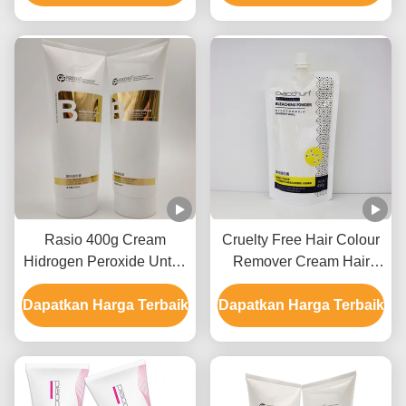
9 Tingkat
mineral
Rasio 400g Cream
Cruelty Free Hair Colour
Hidrogen Peroxide Untuk
Remover Cream Hair
Penghilang Warna
Bleaching Untuk
Dapatkan Harga Terbaik
Rambut GMPC Approval
Dapatkan Harga Terbaik
Penggunaan Salon 9
Level