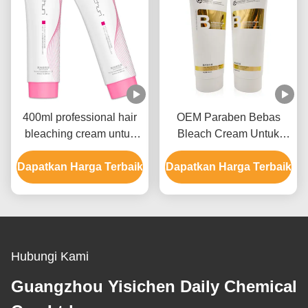
400ml professional hair
OEM Paraben Bebas
bleaching cream untuk
Bleach Cream Untuk
pria dan wanita hingga 9
Warna Rambut Dengan
Dapatkan Harga Terbaik
level
Dapatkan Harga Terbaik
Ammonium Hydroxide
Hubungi Kami
Guangzhou Yisichen Daily Chemical