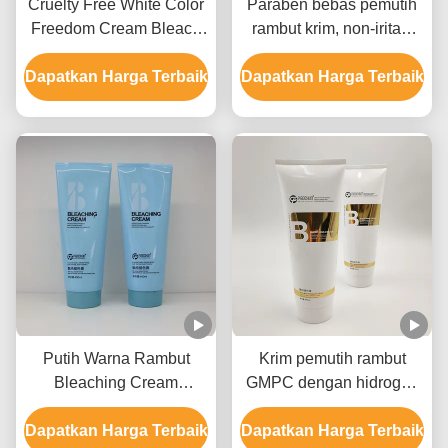
Cruelty Free White Color
Paraben bebas pemutih
Freedom Cream Bleach
rambut krim, non-iritasi
Label Pribadi Untuk
rambut pemutih krim
Dapatkan Harga Terbaik
Semua Jenis Rambut
Dapatkan Harga Terbaik
Putih Warna Rambut
Krim pemutih rambut
Bleaching Cream
GMPC dengan hidrogen
Formula ringan cepat
peroksida Ammonium
Dapatkan Harga Terbaik
memudar Angkat hingga
Dapatkan Harga Terbaik
hidroksida dan minyak