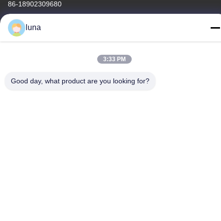
86-18902309680
luna
3:33 PM
Cina Kualitas Baik Bubuk Penghilang Rambut Pemasok. Hak
cipta © -2026 Guangzhou Yisichen Daily Chemical Co., Ltd
Good day, what product are you looking for?
Semua hak dilindungi.
Kebijakan Privasi
|
Sitemap