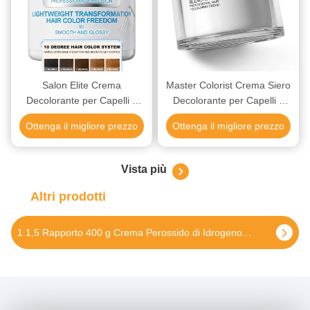
l'acquisto all'ingrosso può beneficiare di politiche
preferenziali a livelli, aiutando le aziende a controllare i costi
e migliorare i margini di profitto; design della bocca della
bottiglia sigillata per una facile conservazione e riduzione
degli sprechi.
Salon Elite Crema
Master Colorist Crema Siero
Decolorante per Capelli –
Decolorante per Capelli –
Consistenza tripla crema,
Tecnologia di Controllo di
Ottenga il migliore prezzo
Ottenga il migliore prezzo
Formula di Applicazione
Precisione, Sollevamento
Professionale Antigoccia
Prevedibile per Lavori di
1000ml
Colore Complessi 300g
Vista più
Altri prodotti
Cruelty Free White Color Freedom Cream Bleach private label per tutti i tipi di capelli