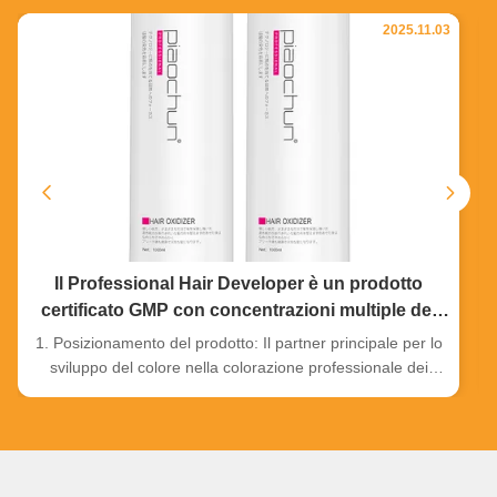
2025.11.03
Il Professional Hair Developer è un prodotto
certificato GMP con concentrazioni multiple del
3%/6%/9%/12%, caratterizzato da una formula
1. Posizionamento del prodotto: Il partner principale per lo
stabile, sviluppo del colore rapido, bassa
sviluppo del colore nella colorazione professionale dei
irritazione.
capelli Come prodotto ausiliario chiave per la colorazione
dei capelli, l'ossidante per capelli determina direttamente
l'effetto del colore e il grado di danneggiamento dei capelli.
L'ossidante professionale per capelli PIAOCHUN è
appositamente sviluppato per i saloni. Con una formula