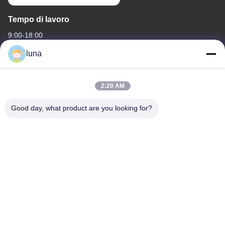
Tempo di lavoro
9:00-18:00
luna
Il nostro indirizzo
Indirizzo aziendale
2:20 AM
N. 43.You Tang South Street, distretto Bai Yun, città di Guang
Zhou, provincia di Guang Dong
Good day, what product are you looking for?
Indirizzo della fabbrica
N. 43.You Tang South Street, distretto Bai Yun, città di Guang
Zhou, provincia di Guang Dong
Telefono
86-18902309680