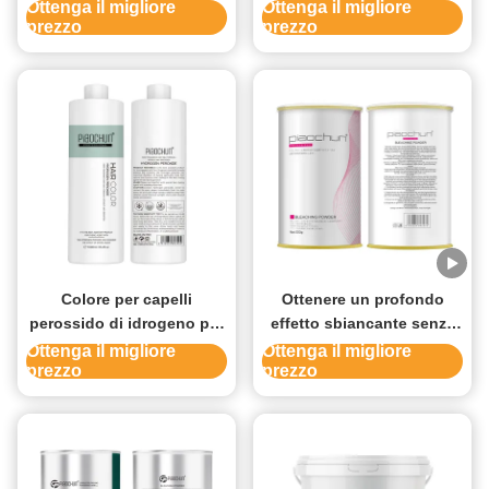
polvere 8-9 Livelli
da salone, a basso
Ottenga il migliore
Ottenga il migliore
prezzo
prezzo
Amichevole per la pelle
contenuto di ammoniaca,
Effetto di sbiadimento
per un colore vibrante e
forte Accenditore premium
capelli idratati
Colorazione dei capelli
Colore per capelli
Ottenere un profondo
perossido di idrogeno per
effetto sbiancante senza
Formula Professionale con
danneggiare i capelli
Ottenga il migliore
Ottenga il migliore
prezzo
prezzo
Agenti Anti-Allergici per
Capelli Puliti, Lisci e
Lucenti