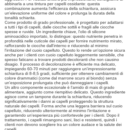
abbinarla a una tintura per capelli ossidante: questa
combinazione aumenta l'efficienza della schiaritura, assicura
un'elevazione uniforme del colore e prolunga la durata della
tonalità schiarita.
Come prodotto di grado professionale, è progettato per adattarsi
a tutti i tipi di capelli, dalle ciocche sottili e fragili alle ciocche
spesse e ruvide. Un ingrediente chiave, l'olio di silicone
aminoacidico importato, lo distingue: questo nutriente penetra in
profondità nelle cuticole dei capelli per fornire nutrimento mirato,
rafforzando le ciocche dall'interno e riducendo al minimo
l'irritazione del cuoio capelluto. Questo lo rende un'opzione sicura
anche per i clienti con cuoio capelluto leggermente sensibile, che
spesso faticano a trovare prodotti decoloranti che non causino
disagio. Il processo di decolorazione è efficiente ma delicato,
impiegando 60-70 minuti per raggiungere un'impressionante
schiaritura di 8-8,5 gradi, sufficiente per ottenere cambiamenti di
colore drammatici (come dal marrone scuro al biondo) senza
un'esposizione prolungata che può danneggiare i capelli.
Un altro componente eccezionale è l'amido di mais di grado
alimentare, aggiunto come riempitivo delicato. Questo ingrediente
agisce come un tampone durante la schiaritura, riducendo
significativamente i danni ai capelli proteggendo la struttura
naturale dei capelli. Forma anche una leggera barriera sul cuoio
capelluto, riducendo ulteriormente al minimo l'irritazione e
garantendo un'esperienza più confortevole per i clienti. Dopo il
trattamento, i capelli rimangono sani, lisci e resistenti, quindi i
clienti non devono scegliere tra un colore audace e la salute dei
capelli.