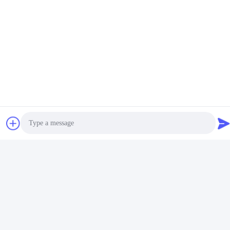
Photo
Video Call
Audio Call