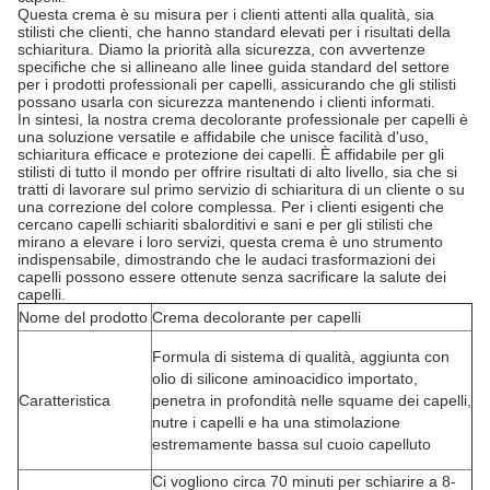
Questa crema è su misura per i clienti attenti alla qualità, sia
stilisti che clienti, che hanno standard elevati per i risultati della
schiaritura. Diamo la priorità alla sicurezza, con avvertenze
specifiche che si allineano alle linee guida standard del settore
per i prodotti professionali per capelli, assicurando che gli stilisti
possano usarla con sicurezza mantenendo i clienti informati.
In sintesi, la nostra crema decolorante professionale per capelli è
una soluzione versatile e affidabile che unisce facilità d'uso,
schiaritura efficace e protezione dei capelli. È affidabile per gli
stilisti di tutto il mondo per offrire risultati di alto livello, sia che si
tratti di lavorare sul primo servizio di schiaritura di un cliente o su
una correzione del colore complessa. Per i clienti esigenti che
cercano capelli schiariti sbalorditivi e sani e per gli stilisti che
mirano a elevare i loro servizi, questa crema è uno strumento
indispensabile, dimostrando che le audaci trasformazioni dei
capelli possono essere ottenute senza sacrificare la salute dei
capelli.
Nome del prodotto
Crema decolorante per capelli
Formula di sistema di qualità, aggiunta con
olio di silicone aminoacidico importato,
Caratteristica
penetra in profondità nelle squame dei capelli,
nutre i capelli e ha una stimolazione
estremamente bassa sul cuoio capelluto
Ci vogliono circa 70 minuti per schiarire a 8-