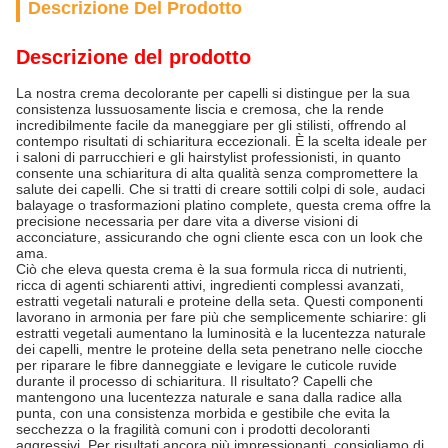
Descrizione Del Prodotto
Descrizione del prodotto
La nostra crema decolorante per capelli si distingue per la sua
consistenza lussuosamente liscia e cremosa, che la rende
incredibilmente facile da maneggiare per gli stilisti, offrendo al
contempo risultati di schiaritura eccezionali. È la scelta ideale per
i saloni di parrucchieri e gli hairstylist professionisti, in quanto
consente una schiaritura di alta qualità senza compromettere la
salute dei capelli. Che si tratti di creare sottili colpi di sole, audaci
balayage o trasformazioni platino complete, questa crema offre la
precisione necessaria per dare vita a diverse visioni di
acconciature, assicurando che ogni cliente esca con un look che
ama.
Ciò che eleva questa crema è la sua formula ricca di nutrienti,
ricca di agenti schiarenti attivi, ingredienti complessi avanzati,
estratti vegetali naturali e proteine della seta. Questi componenti
lavorano in armonia per fare più che semplicemente schiarire: gli
estratti vegetali aumentano la luminosità e la lucentezza naturale
dei capelli, mentre le proteine della seta penetrano nelle ciocche
per riparare le fibre danneggiate e levigare le cuticole ruvide
durante il processo di schiaritura. Il risultato? Capelli che
mantengono una lucentezza naturale e sana dalla radice alla
punta, con una consistenza morbida e gestibile che evita la
secchezza o la fragilità comuni con i prodotti decoloranti
aggressivi. Per risultati ancora più impressionanti, consigliamo di