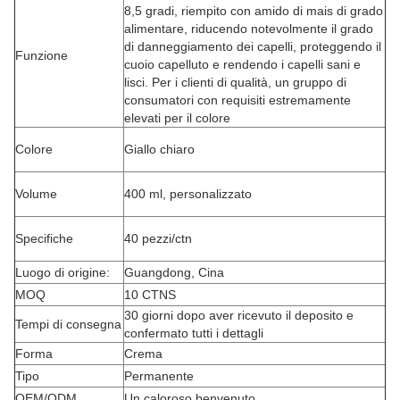
8,5 gradi, riempito con amido di mais di grado
alimentare, riducendo notevolmente il grado
di danneggiamento dei capelli, proteggendo il
Funzione
cuoio capelluto e rendendo i capelli sani e
lisci. Per i clienti di qualità, un gruppo di
consumatori con requisiti estremamente
elevati per il colore
Colore
Giallo chiaro
Volume
400 ml, personalizzato
Specifiche
40 pezzi/ctn
Luogo di origine:
Guangdong, Cina
MOQ
10 CTNS
30 giorni dopo aver ricevuto il deposito e
Tempi di consegna
confermato tutti i dettagli
Forma
Crema
Tipo
Permanente
OEM/ODM
Un caloroso benvenuto