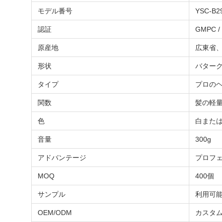
モデル番号
YSC-B2
認証
GMPC / 
原産地
広東省
形状
バター
タイプ
プロの
関数
髪の軽
色
白また
音量
300g
アドバンテージ
プロフ
MOQ
400個
サンプル
利用可
OEM/ODM
カスタム