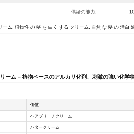
供給の能力:
1
リーム
, 
植物性 の 髪 を 白く する クリーム
, 
自然 な 髪 の 漂白 
 クリーム – 植物ベースのアルカリ化剤、刺激の強い化
価値
ヘアブリーチクリーム
バタークリーム