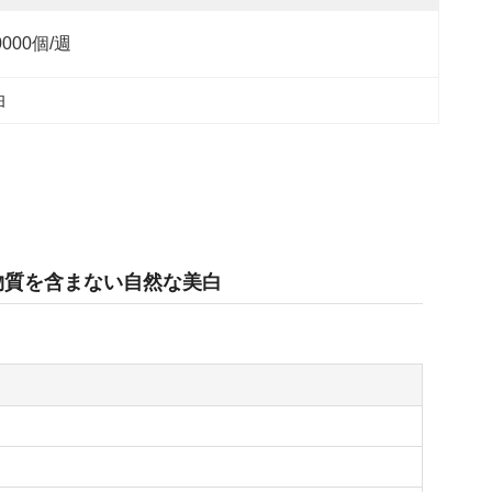
0000個/週
油
学物質を含まない自然な美白