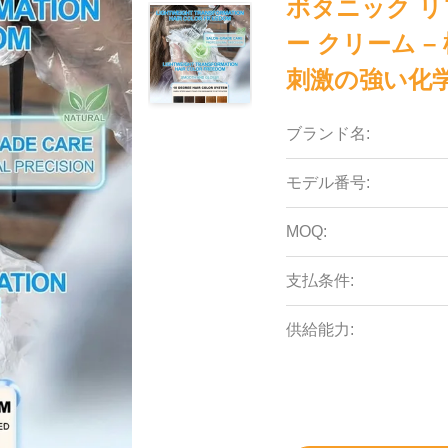
ボタニック リ
ー クリーム 
刺激の強い化
ブランド名:
モデル番号:
MOQ:
支払条件:
供給能力: