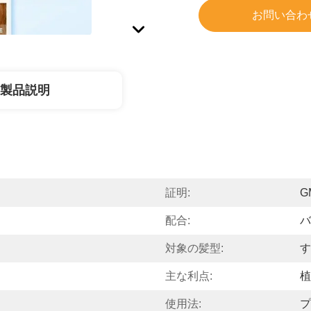
お問い合わ
製品説明
証明:
G
配合:
バ
対象の髪型:
す
主な利点:
植
使用法:
プ