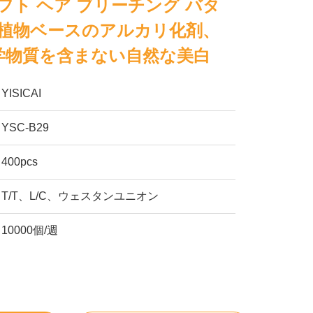
フト ヘア ブリーチング バタ
– 植物ベースのアルカリ化剤、
学物質を含まない自然な美白
YISICAI
YSC-B29
400pcs
T/T、L/C、ウェスタンユニオン
10000個/週