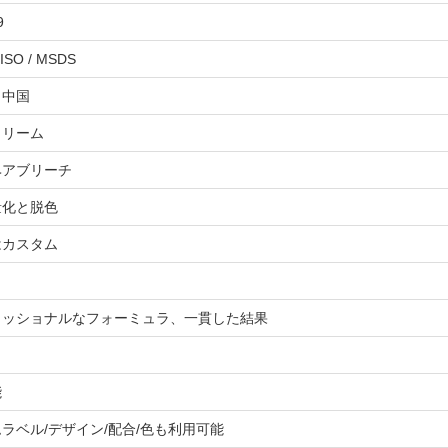
9
ISO / MSDS
、中国
クリーム
ヘアブリーチ
量化と脱色
はカスタム
ェッショナルなフォーミュラ、一貫した結果
能
ラベル/デザイン/配合/色も利用可能