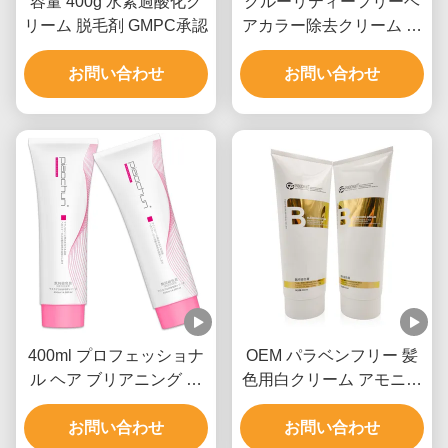
容量 400g 水素過酸化ク
クルーリティーフリーヘ
リーム 脱毛剤 GMPC承認
アカラー除去クリーム 髪
を白くするクリーム サロ
お問い合わせ
お問い合わせ
ン用 9レベル
400ml プロフェッショナ
OEM パラベンフリー 髪
ル ヘア ブリアニング ク
色用白クリーム アモニウ
リーム 男性 女性 9レベル
ムヒドロキシード
お問い合わせ
まで
お問い合わせ