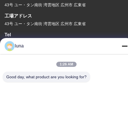
43号 ユー・タン南街 湾雲地区 広州市 広東省
工場アドレス
43号 ユー・タン南街 湾雲地区 広州市 広東省
Tel
86-18902309680
luna
1:26 AM
中国の良質 髪を白くする粉末 メーカー。Copyright© -2026
Good day, what product are you looking for?
Guangzhou Yisichen Daily Chemical Co., Ltd . 複製権所有。
プライバシーポリシー規約
|
地図