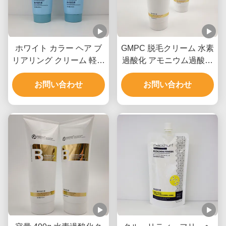
ホワイト カラー ヘア ブ
GMPC 脱毛クリーム 水素
リアリング クリーム 軽量
過酸化 アモニウム過酸化
公式 迅速 消える レベル
鉱物油
お問い合わせ
9 まで 上げ
お問い合わせ