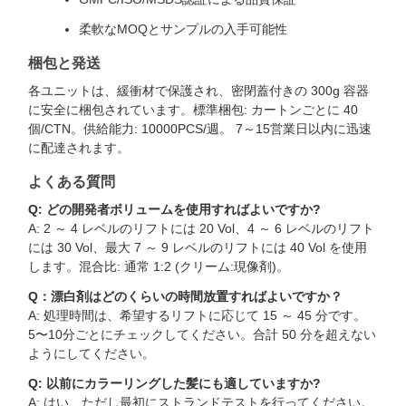
柔軟なMOQとサンプルの入手可能性
梱包と発送
各ユニットは、緩衝材で保護され、密閉蓋付きの 300g 容器
に安全に梱包されています。標準梱包: カートンごとに 40
個/CTN。供給能力: 10000PCS/週。 7～15営業日以内に迅速
に配達されます。
よくある質問
Q: どの開発者ボリュームを使用すればよいですか?
A: 2 ～ 4 レベルのリフトには 20 Vol、4 ～ 6 レベルのリフト
には 30 Vol、最大 7 ～ 9 レベルのリフトには 40 Vol を使用
します。混合比: 通常 1:2 (クリーム:現像剤)。
Q：漂白剤はどのくらいの時間放置すればよいですか？
A: 処理時間は、希望するリフトに応じて 15 ～ 45 分です。
5〜10分ごとにチェックしてください。合計 50 分を超えない
ようにしてください。
Q: 以前にカラーリングした髪にも適していますか?
A: はい、ただし最初にストランドテストを行ってください。