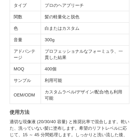
タイプ
プロのヘアブリーチ
関数
髪の軽量化と脱色
色
白またはカスタム
音量
300g
アドバンテ
プロフェッショナルなフォーミュラ、一
ージ
貫した結果
MOQ
400個
サンプル
利用可能
カスタムラベル/デザイン/配合/色も利用
OEM/ODM
可能
使用方法
適切な現像液 (20/30/40 容量) と推奨比率で混合します。乾い
た、洗っていない髪に塗布します。希望のリフトレベルに応
じて、15 ～ 45 分間処理します。しっかりと洗い流した後、