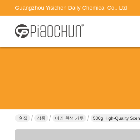
Guangzhou Yisichen Daily Chemical Co., Ltd
집
상품
머리 흰색 가루
500g High-Quality Scen