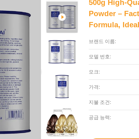
500g High-Qua
Powder – Fac
Formula, Idea
브랜드 이름:
모델 번호:
모크:
가격:
지불 조건:
공급 능력: