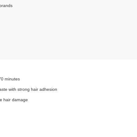
 brands
-70 minutes
aste with strong hair adhesion
ze hair damage