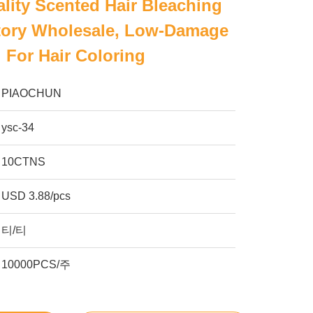
lity Scented Hair Bleaching
tory Wholesale, Low-Damage
l For Hair Coloring
PIAOCHUN
ysc-34
10CTNS
USD 3.88/pcs
티/티
10000PCS/주