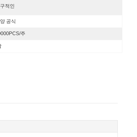
구적인
양 공식
0000PCS/주
말