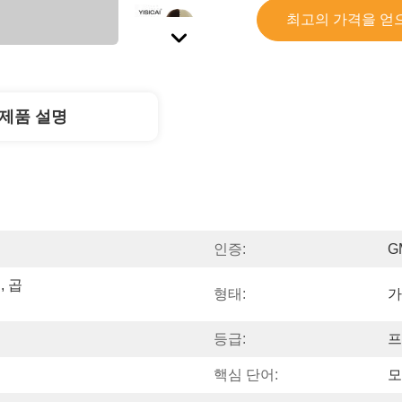
최고의 가격을 얻
제품 설명
인증:
G
, 곱
형태:
가
등급:
프
핵심 단어:
모