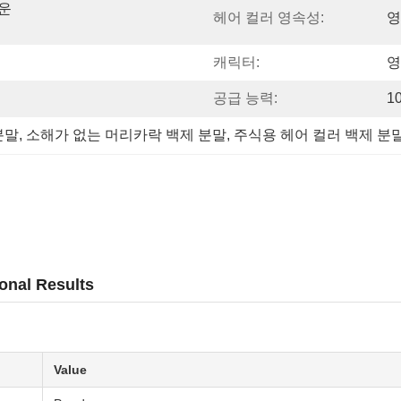
운 
헤어 컬러 영속성:
영
캐릭터:
영
공급 능력:
1
분말
, 
소해가 없는 머리카락 백제 분말
, 
주식용 헤어 컬러 백제 분
onal Results
Value