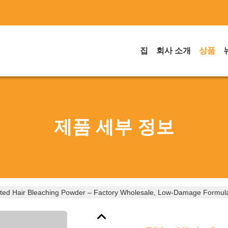
집
회사 소개
상품
제품 세부 정보
ted Hair Bleaching Powder – Factory Wholesale, Low-Damage Formula,