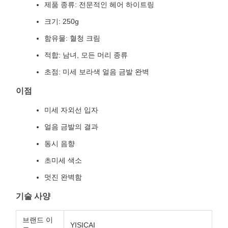
제품 종류: 전문적인 헤어 하이트링
크기: 250g
함유물: 혈청 크림
적합: 남녀, 모든 머리 종류
초점: 미세 보라색 얼음 금발 완벽
이점
미세 자외선 입자
얼음 금발의 결과
동시 음향
초미세 색소
멋진 완벽함
기술 사양
브랜드 이
YISICAI