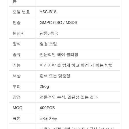
름
모델 번호
YSC-B18
인증
GMPC / ISO / MSDS
원산지
광둥, 중국
양식
혈청 크림
종류
전문적인 헤어 블리칭
기능
머리카락 을 밝게 하고 하?? 게 하는 방법
색상
흰색 또는 맞춤형
부피
250g
장점
전문적인 수식, 일관성 있는 결과
MOQ
400PCS
표본
사용 가능