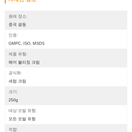
원래 장소:
중국 광둥
인증:
GMPC, ISO, MSDS
제품 유형:
헤어 블리칭 크림
공식화:
세럼 크림
크기:
250g
대상 모발 유형:
모든 모발 유형
적합: