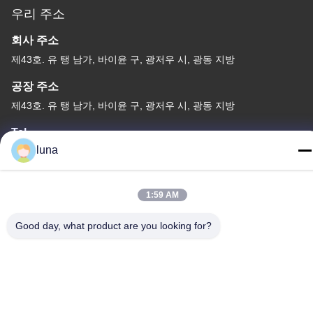
우리 주소
회사 주소
제43호. 유 탱 남가, 바이윤 구, 광저우 시, 광동 지방
공장 주소
제43호. 유 탱 남가, 바이윤 구, 광저우 시, 광동 지방
Tel
luna
86-18902309680
1:59 AM
Good day, what product are you looking for?
중국 좋은 품질 머리 흰색 가루 공급업체. 저작권 © -2026
Guangzhou Yisichen Daily Chemical Co., Ltd . 판권 소유.
개인 정보 정책
|
사이트맵