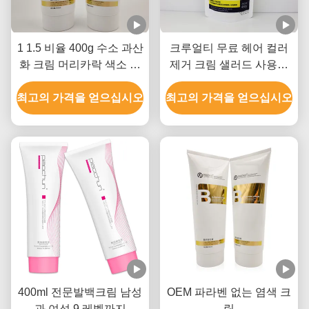
1 1.5 비율 400g 수소 과산
크루얼티 무료 헤어 컬러
화 크림 머리카락 색소 제
제거 크림 샐러드 사용용
거기 GMPC 승인
헤어 블리칭 9 레벨
최고의 가격을 얻으십시오
최고의 가격을 얻으십시오
400ml 전문발백크림 남성
OEM 파라벤 없는 염색 크
과 여성 9 레벨까지
림