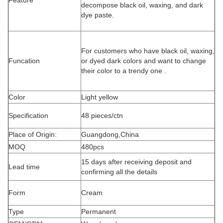
Feature
decompose black oil, waxing, and dark
dye paste.
For customers who have black oil, waxing,
Funcation
or dyed dark colors and want to change
their color to a trendy one .
Color
Light yellow
Specification
48 pieces/ctn
Place of Origin:
Guangdong,China
MOQ
480pcs
15 days after receiving deposit and
Lead time
confirming all the details
Form
Cream
Type
Permanent