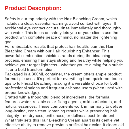
Product Description:
Safety is our top priority with the Hair Bleaching Cream, which
includes a clear, essential warning: avoid contact with eyes. If
accidental eye contact occurs, rinse immediately and thoroughly
with water. This focus on safety lets you or your clients use the
product with complete peace of mind, no matter the lightening
goal.
For unbeatable results that protect hair health, pair this Hair
Bleaching Cream with our Hair Nourishing Enhancer. This
powerful combination shields strands during the bleaching
process, ensuring hair stays strong and healthy while helping you
achieve your target lightness—whether you’re aiming for a subtle
lift or a bold transformation.
Packaged in a 300ML container, the cream offers ample product
for multiple uses. It’s perfect for everything from quick root touch-
ups to full-head bleaching, making it a versatile choice for both
professional salons and frequent at-home users (when used with
proper knowledge).
Crafted with a thoughtful blend of ingredients, the formula
features water, reliable color-fixing agents, mild surfactants, and
natural essences. These components work in harmony to deliver
long-lasting, consistent lightening results while preserving hair
integrity—no dryness, brittleness, or dullness post-treatment.
What truly sets this Hair Bleaching Cream apart is its gentle yet
effective ability to remove previous artificial hair color. It clears old