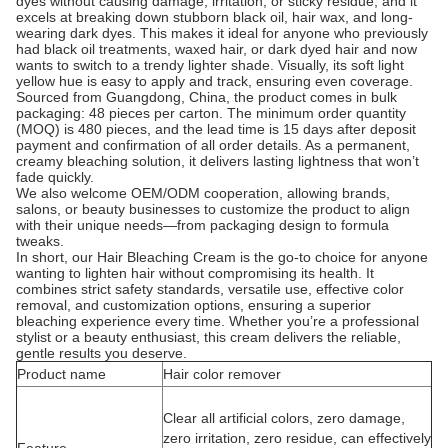
dyes without causing damage, irritation, or sticky residue, and it
excels at breaking down stubborn black oil, hair wax, and long-
wearing dark dyes. This makes it ideal for anyone who previously
had black oil treatments, waxed hair, or dark dyed hair and now
wants to switch to a trendy lighter shade. Visually, its soft light
yellow hue is easy to apply and track, ensuring even coverage.
Sourced from Guangdong, China, the product comes in bulk
packaging: 48 pieces per carton. The minimum order quantity
(MOQ) is 480 pieces, and the lead time is 15 days after deposit
payment and confirmation of all order details. As a permanent,
creamy bleaching solution, it delivers lasting lightness that won’t
fade quickly.
We also welcome OEM/ODM cooperation, allowing brands,
salons, or beauty businesses to customize the product to align
with their unique needs—from packaging design to formula
tweaks.
In short, our Hair Bleaching Cream is the go-to choice for anyone
wanting to lighten hair without compromising its health. It
combines strict safety standards, versatile use, effective color
removal, and customization options, ensuring a superior
bleaching experience every time. Whether you’re a professional
stylist or a beauty enthusiast, this cream delivers the reliable,
gentle results you deserve.
Product name
Hair color remover
Clear all artificial colors, zero damage,
zero irritation, zero residue, can effectively