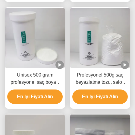
Unisex 500 gram
Profesyonel 500g saç
profesyonel saç boyası
beyazlatma tozu, salon
tozu kullanın 8-9 seviyeye
kullanımı saç beyazlatma
kadar kaldırmak için
En İyi Fiyatı Alın
En İyi Fiyatı Alın
tozu OEM