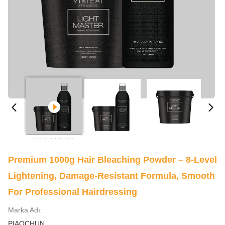
Premium 1000g Hair Bleaching Powder – 8-Level
Lightening, Damage-Resistant Formula, Smooth
For Professional Hairdressing
Marka Adı:
PIAOCHUN