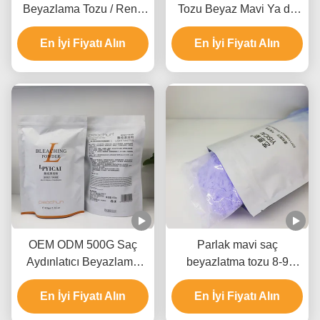
Beyazlama Tozu / Renk
Tozu Beyaz Mavi Ya da
Beyazlama Tozu GMPC
Pembe Saç Tüm Saç
En İyi Fiyatı Alın
SDS Sertifikalı
En İyi Fiyatı Alın
Tipleri
OEM ODM 500G Saç
Parlak mavi saç
Aydınlatıcı Beyazlama
beyazlatma tozu 8-9
Tozu Amonyak Serbest
seviye için salon kaliteli
En İyi Fiyatı Alın
Toz Serbest
sarışın yaratmak için
En İyi Fiyatı Alın