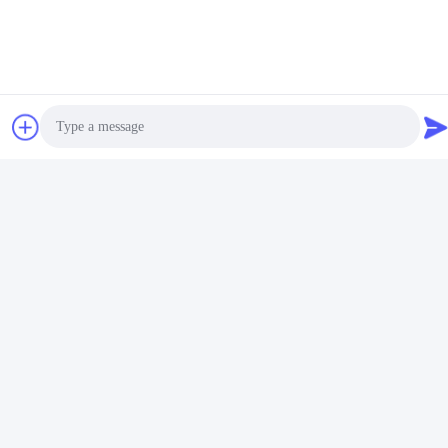
E-posta
Yisichenheidi@163.com
Çalışma süresi
9:00-18:00
Adresimiz
Şirket Adresi
Photo
No 43.You Tang Güney Caddesi, Bai Yun Bölgesi, Guang Zhou
Şehri, Guang Dong Eyaleti
Video Call
Fabrika Adresi
Audio Call
No 43.You Tang Güney Caddesi, Bai Yun Bölgesi, Guang Zhou
Şehri, Guang Dong Eyaleti
Tel
86-18902309680