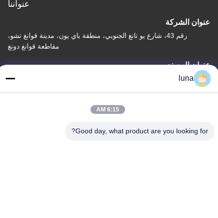
عنواننا
عنوان الشركة
رقم 43، شارع يو تانغ الجنوبي، منطقة باي يون، مدينة قوانغ تشو،
مقاطعة قوانغ دونغ
عنوان المصنع
luna
رقم 43، شارع يو تانغ الجنوبي، منطقة باي يون، مدينة قوانغ تشو،
مقاطعة قوانغ دونغ
الهاتف
6:15 AM
86-18902309680
Good day, what product are you looking for?
الصين جودة جيدة مسحوق تبييض الشعر المورد. حقوق الطبع والنشر ©
-2026 Guangzhou Yisichen Daily Chemical Co., Ltd جميع الحقوق
محفوظة
سياسة الخصوصية
|
خريطة الموقع