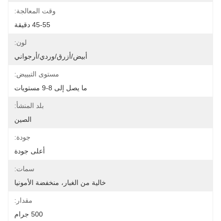
وقت المعالجة:
45-55 دقيقة
لون:
أبيض/أزرق/وردي/أرجواني
مستوى التبييض:
ما يصل إلى 8-9 مستويات
بلد المنشأ:
الصين
جودة:
أعلى جودة
سمات:
خالية من الغبار، منخفضة الأمونيا
مقدار:
500 جرام