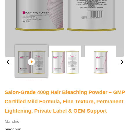
Salon-Grade 400g Hair Bleaching Powder – GMP
Certified Mild Formula, Fine Texture, Permanent
Lightening, Private Label & OEM Support
Marchio:
piaochun