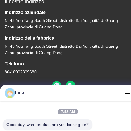
Il nostro indirizzo
Indirizzo aziendale
N. 43.You Tang South Street, distretto Bai Yun, città di Guang
Zhou, provincia di Guang Dong
Indirizzo della fabbrica
N. 43.You Tang South Street, distretto Bai Yun, città di Guang
Zhou, provincia di Guang Dong
Telefono
86-18902309680
luna
Buona qualità della Cina Polvere sbiancante per capelli Fornitore.
7:53 AM
© di Copyright -2026 Guangzhou Yisichen Daily Chemical Co.,
Ltd . Tutti i diritti riservati.
Good day, what product are you looking for?
Norme sulla privacy
|
Mappa del sito