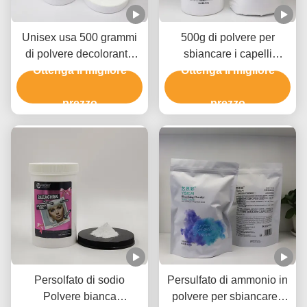
Unisex usa 500 grammi
500g di polvere per
di polvere decolorante
sbiancare i capelli
per capelli professionale
Ottenga il migliore
professionale, polvere per
Ottenga il migliore
per un sollevamento fino
sbiancare i capelli da
a 8-9 livelli
prezzo
salone OEM
prezzo
Persolfato di sodio
Persulfato di ammonio in
Polvere bianca
polvere per sbiancare i