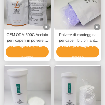
OEM ODM 500G Acciaio
Polvere di candeggina
per i capelli in polvere di
per capelli blu brillante
Ottenga il migliore
sbiancamento
per creare bionde di
Ottenga il migliore
salone per 8-9 livelli
prezzo
prezzo