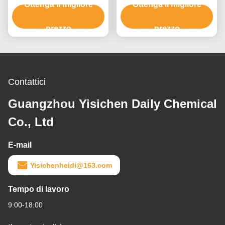
sbiancante Polvere
Ottenga il migliore
Ottenga il migliore
capelli 9 gradi
sbiancante capelli fino a
8-9 livelli
prezzo
prezzo
Contattici
Guangzhou Yisichen Daily Chemical
Co., Ltd
E-mail
Yisichenheidi@163.com
Tempo di lavoro
9:00-18:00