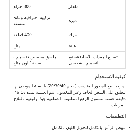
مقدار
300 جرام
تركيبة احترافية ونتائج
ميزة
متسقة
موك
400 قطعة
عينة
متاح
تصنيع المعدات الأصلية/تصنيع
ملصق مخصص / تصميم /
التصميم الشخصي
صيغة / لون متاح
كيفية الاستخدام
امزجيه مع المطور المناسب (حجم 20/30/40) بالنسبة الموصى بها.
تنطبق على الشعر الجاف وغير المغسول. تتم العملية لمدة 15-45
دقيقة حسب مستوى الرفع المطلوب. اشطفيه جيدًا واتبعيه بالعلاج
المرطب.
التطبيقات
تبييض الرأس بالكامل لتحويل اللون بالكامل