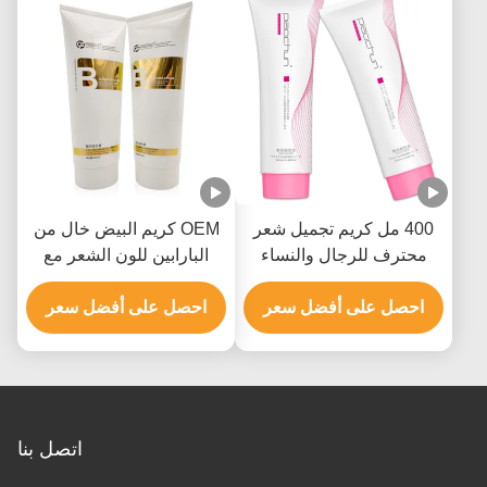
400 مل كريم تجميل شعر
OEM كريم البيض خال من
محترف للرجال والنساء
البارابين للون الشعر مع
حتى 9 مستويات
هيدروكسيد الأمونيوم
احصل على أفضل سعر
احصل على أفضل سعر
اتصل بنا