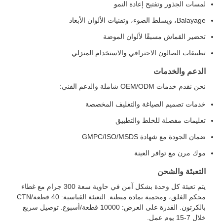
لمسات الجذور وتفتيح إعادة النمو
Balayage، ويسلط الضوء، وتقنيات الألوان الأبعاد
تحضير القماش مسبقًا لألوان الموضة
تطبيقات الصالون الاحترافي والاستخدام المنزلي
الدعم والخدمات
نحن نقدم خدمات OEM/ODM شاملة والدعم الفني:
خدمات تصميم الصياغة والتغليف المخصصة
تعليمات مفصلة للخلط والتطبيق
ضمان الجودة مع شهادة GMPC/ISO/MSDS
موك مرن مع توافر العينة
التعبئة والشحن
يتم تعبئة كل وحدة بشكل آمن في حاوية سعة 300 جرام مع غطاء
محكم الغلق، ومحمية بمادة مبطنة. التعبئة القياسية: 40 قطعة/CTN
بالكرتون. القدرة على العرض: 10000 قطعة/أسبوع. توصيل سريع
خلال 7-15 يوم عمل.