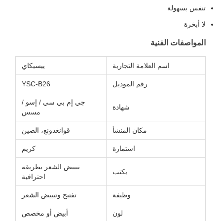
تنفس بسهولة
لا أبخرة
المواصفات الفنية
اسم العلامة التجارية
ييسيكاي
رقم الموديل
YSC-B26
جي إم بي سي / إسو /
شهادة
مسس
مكان المنشأ
قوانغدونغ، الصين
استمارة
كريم
تبييض الشعر بطريقة
يكتب
احترافية
وظيفة
تفتيح وتبييض الشعر
لون
أبيض أو مخصص