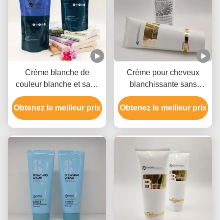
Crème blanche de
Crème pour cheveux
couleur blanche et sans
blanchissante sans
cruauté, blanchisseur de
parabène, Crème pour
Obtenez le meilleur prix
chaleur pour tous les
Obtenez le meilleur prix
cheveux clairs non
types de cheveux
irritante