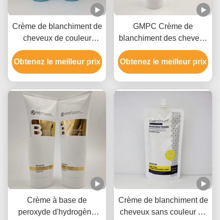
Crème de blanchiment de
GMPC Crème de
cheveux de couleur
blanchiment des cheveux
blanche Formule douce,
avec peroxyde
Obtenez le meilleur prix
rapide à décolorer,
Obtenez le meilleur prix
d'hydrogène Hydroxyde
jusqu'à 9 niveaux
d'ammonium et huile
minérale
Crème à base de
Crème de blanchiment de
peroxyde d'hydrogène
cheveux sans couleur de