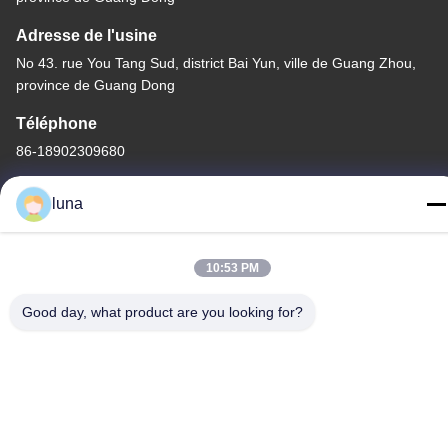
Adresse de l'usine
No 43. rue You Tang Sud, district Bai Yun, ville de Guang Zhou,
province de Guang Dong
Téléphone
86-18902309680
luna
10:53 PM
Bonne qualité de la Chine Poudre de blanchiment capillaire
Fournisseur. © de Copyright -2026 Guangzhou Yisichen Daily
Good day, what product are you looking for?
Chemical Co., Ltd . Tous droits réservés.
Politique en matière de protection de la vie privée
|
Plan du site