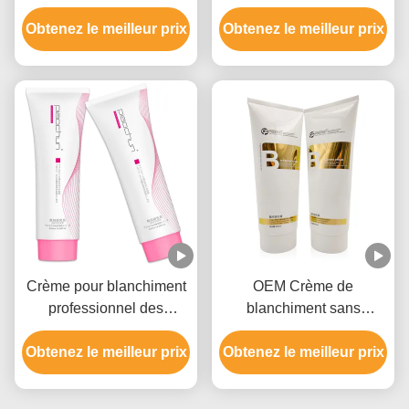
pour démaquillant de
cheveux pour salon 9
Obtenez le meilleur prix
cheveux, approbation
Obtenez le meilleur prix
niveaux
GMPC
Crème pour blanchiment
OEM Crème de
professionnel des
blanchiment sans
cheveux pour hommes et
parabène pour la couleur
femmes jusqu'à 9 niveaux
Obtenez le meilleur prix
Obtenez le meilleur prix
des cheveux avec de
l'hydroxyde d'ammonium