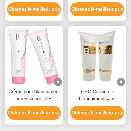
pour démaquillant de
cheveux pour salon 9
Obtenez le meilleur prix
cheveux, approbation
Obtenez le meilleur prix
niveaux
GMPC
Crème pour blanchiment
OEM Crème de
professionnel des
blanchiment sans
cheveux pour hommes et
parabène pour la couleur
femmes jusqu'à 9 niveaux
Obtenez le meilleur prix
Obtenez le meilleur prix
des cheveux avec de
l'hydroxyde d'ammonium