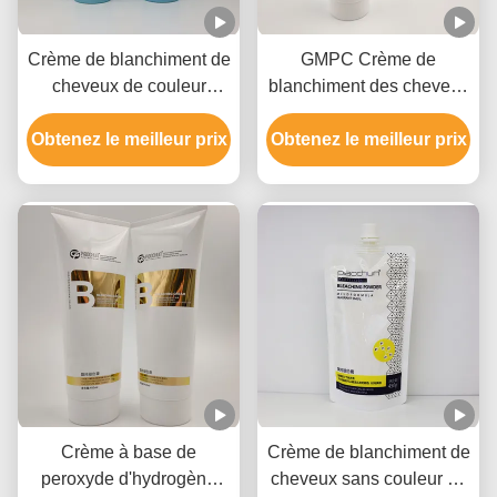
Crème de blanchiment de
GMPC Crème de
cheveux de couleur
blanchiment des cheveux
blanche Formule douce,
avec peroxyde
Obtenez le meilleur prix
rapide à décolorer,
Obtenez le meilleur prix
d'hydrogène Hydroxyde
jusqu'à 9 niveaux
d'ammonium et huile
minérale
Crème à base de
Crème de blanchiment de
peroxyde d'hydrogène
cheveux sans couleur de