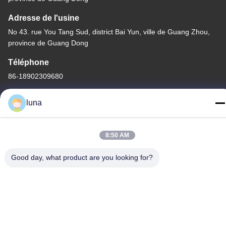
Adresse de l'usine
No 43. rue You Tang Sud, district Bai Yun, ville de Guang Zhou,
province de Guang Dong
Téléphone
86-18902309680
luna
8:50 AM
Bonne qualité de la Chine Poudre de blanchiment capillaire
Fournisseur. © de Copyright -2026 Guangzhou Yisichen Daily
Good day, what product are you looking for?
Chemical Co., Ltd . Tous droits réservés.
Politique en matière de protection de la vie privée
|
Plan du site