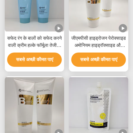
सफेद रंग के बालों को सफेद करने
जीएमपीसी हाइड्रोजन पेरोक्साइड
वाली क्रीम हल्के फॉर्मूला तेजी से
अमोनियम हाइड्रॉक्साइड और
फीका उठाना 9 स्तरों तक
खनिज तेल के साथ बालों को
सबसे अच्छी कीमत पाएं
सफेद करने वाली क्रीम
सबसे अच्छी कीमत पाएं