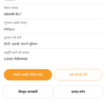
मॉडल संख्या:
वाईएससी-बी17
न्यूनतम आदेश मात्रा:
400pcs
भुगतान की शर्तें:
टी/टी, एल/सी, वेस्टर्न यूनियन
आपूर्ति करने की क्षमता:
10000 पीसी/सप्ताह
सबसे अच्छी कीमत पाएं
अब संपर्क करें
विस्तृत जानकारी
उत्पाद वर्णन