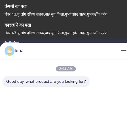
कंपनी का पता
नंबर 43.यू तांग दक्षिण सड़क,बाई यून जिला,गुआंगझोउ शहर,गुआंगडोंग प्रांत
कारखाने का पता
नंबर 43.यू तांग दक्षिण सड़क,बाई यून जिला,गुआंगझोउ शहर,गुआंगडोंग प्रांत
टेलीफोन
luna
86-18902309680
2:04 AM
Good day, what product are you looking for?
चीन अच्छी गुणवत्ता बालों के ब्लीचिंग पाउडर आपूर्तिकर्ता. कॉपीराइट © -2026
Guangzhou Yisichen Daily Chemical Co., Ltd सभी अधिकार सुरक्षित हैं।
गोपनीयता नीति
|
साइटमैप