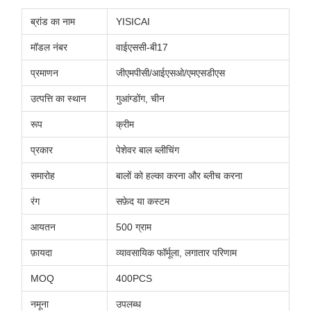
ब्रांड का नाम
YISICAI
मॉडल नंबर
वाईएससी-बी17
प्रमाणन
जीएमपीसी/आईएसओ/एमएसडीएस
उत्पत्ति का स्थान
गुआंग्डोंग, चीन
रूप
क्रीम
प्रकार
पेशेवर बाल ब्लीचिंग
समारोह
बालों को हल्का करना और ब्लीच करना
रंग
सफ़ेद या कस्टम
आयतन
500 ग्राम
फ़ायदा
व्यावसायिक फॉर्मूला, लगातार परिणाम
MOQ
400PCS
नमूना
उपलब्ध