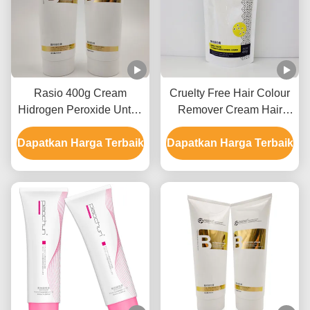
Rasio 400g Cream
Cruelty Free Hair Colour
Hidrogen Peroxide Untuk
Remover Cream Hair
Penghilang Warna
Bleaching Untuk
Dapatkan Harga Terbaik
Rambut GMPC Approval
Dapatkan Harga Terbaik
Penggunaan Salon 9
Level