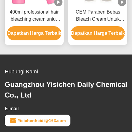
400ml professional hair
OEM Paraben Bebas
bleaching cream untuk
Bleach Cream Untuk
pria dan wanita hingga 9
Warna Rambut Dengan
Dapatkan Harga Terbaik
level
Dapatkan Harga Terbaik
Ammonium Hydroxide
Hubungi Kami
Guangzhou Yisichen Daily Chemical
Co., Ltd
E-mail
Yisichenheidi@163.com