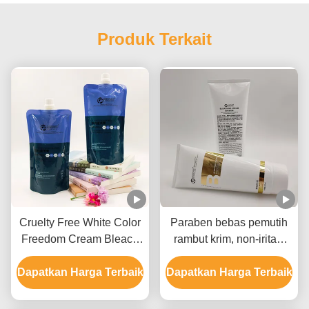
Produk Terkait
Cruelty Free White Color
Paraben bebas pemutih
Freedom Cream Bleach
rambut krim, non-iritasi
Label Pribadi Untuk
rambut pemutih krim
Dapatkan Harga Terbaik
Semua Jenis Rambut
Dapatkan Harga Terbaik