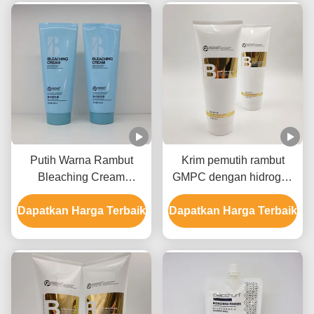
Putih Warna Rambut
Krim pemutih rambut
Bleaching Cream
GMPC dengan hidrogen
Formula ringan cepat
peroksida Ammonium
Dapatkan Harga Terbaik
memudar Angkat hingga
Dapatkan Harga Terbaik
hidroksida dan minyak
9 Tingkat
mineral