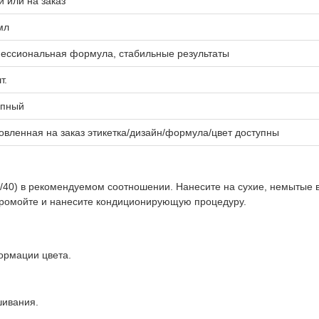
 или на заказ
мл
ессиональная формула, стабильные результаты
т.
упный
овленная на заказ этикетка/дизайн/формула/цвет доступны
40) в рекомендуемом соотношении. Нанесите на сухие, немытые 
промойте и нанесите кондиционирующую процедуру.
ормации цвета.
шивания.