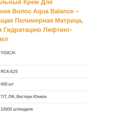
льный Крем Для
ия Волос Aqua Balance –
щая Полимерная Матрица,
 Гидратацию Лифтинг-
0мл
YISICAI
ЯСК-Б25
400 шт
Т/Т, Л/К, Вестерн Юнион
10000 шт/неделя