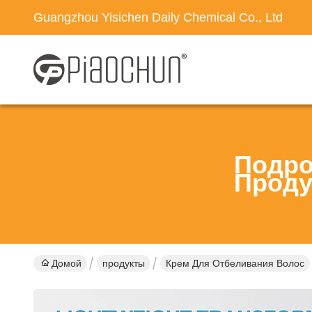
Guangzhou Yisichen Daily Chemical Co., Ltd
Подро
Проду
Домой
продукты
Крем Для Отбеливания Волос