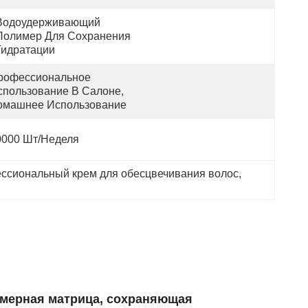
Водоудерживающий 
Полимер Для Сохранения 
Гидратации
рофессиональное 
спользование В Салоне, 
омашнее Использование
0000 Шт/неделя
ссиональный крем для обесцвечивания волос
, 
имерная матрица, сохраняющая