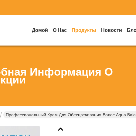
Домой
О Нас
Продукты
Новости
Бло
бная Информация О
кции
Профессиональный Крем Для Обесцвечивания Волос Aqua Bal