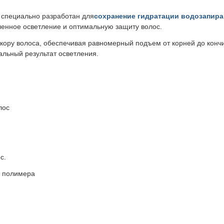
 специально разработан для
сохранение гидратации водозапир
енное осветление и оптимальную защиту волос.
кору волоса, обеспечивая равномерный подъем от корней до кон
альный результат осветления.
лос
с.
о полимера