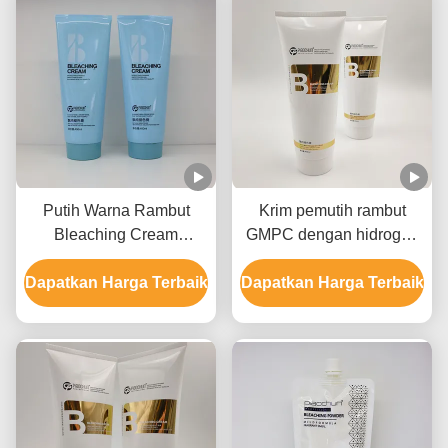
Putih Warna Rambut
Krim pemutih rambut
Bleaching Cream
GMPC dengan hidrogen
Formula ringan cepat
peroksida Ammonium
Dapatkan Harga Terbaik
memudar Angkat hingga
Dapatkan Harga Terbaik
hidroksida dan minyak
9 Tingkat
mineral