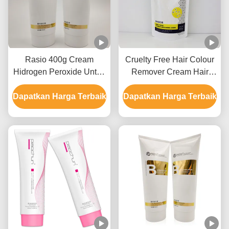
Rasio 400g Cream
Cruelty Free Hair Colour
Hidrogen Peroxide Untuk
Remover Cream Hair
Penghilang Warna
Bleaching Untuk
Dapatkan Harga Terbaik
Rambut GMPC Approval
Dapatkan Harga Terbaik
Penggunaan Salon 9
Level