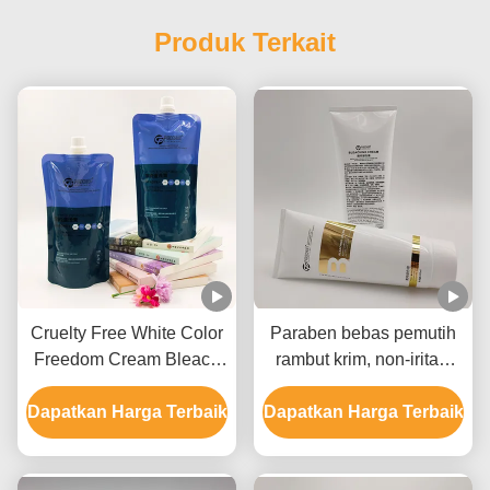
Produk Terkait
Cruelty Free White Color
Paraben bebas pemutih
Freedom Cream Bleach
rambut krim, non-iritasi
Label Pribadi Untuk
rambut pemutih krim
Dapatkan Harga Terbaik
Semua Jenis Rambut
Dapatkan Harga Terbaik