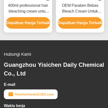
400ml professional hair
OEM Paraben Bebas
bleaching cream untuk
Bleach Cream Untuk
pria dan wanita hingga 9
Warna Rambut Dengan
Dapatkan Harga Terbaik
level
Dapatkan Harga Terbaik
Ammonium Hydroxide
Hubungi Kami
Guangzhou Yisichen Daily Chemical
Co., Ltd
E-mail
Yisichenheidi@163.com
Waktu kerja