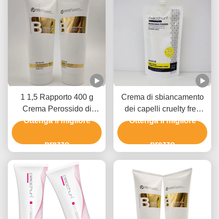
1 1,5 Rapporto 400 g
Crema di sbiancamento
Crema Perossido di
dei capelli cruelty free
Idrogeno Per Eliminatore
Ottenga il migliore
hair color remover per
Ottenga il migliore
di Coloranti Capelli
uso in salone 9 livelli
GMPC Approvazione
prezzo
prezzo