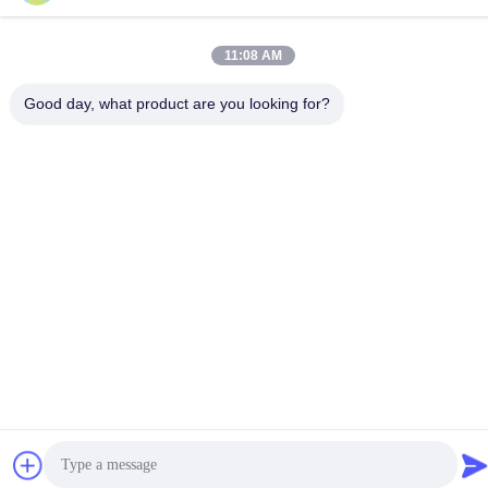
11:08 AM
Buona qualità della Cina Polvere sbiancante per capelli Fornitore.
© di Copyright -2026 Guangzhou Yisichen Daily Chemical Co.,
Good day, what product are you looking for?
Ltd . Tutti i diritti riservati.
Norme sulla privacy
|
Mappa del sito