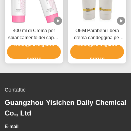
400 ml di Crema per
OEM Parabeni libera
sbiancamento dei capelli
crema candeggina per
professionale per uomini
Ottenga il migliore
colore dei capelli con
Ottenga il migliore
e donne fino a 9 livelli
idrossido di ammonio
prezzo
prezzo
Contattici
Guangzhou Yisichen Daily Chemical
Co., Ltd
E-mail