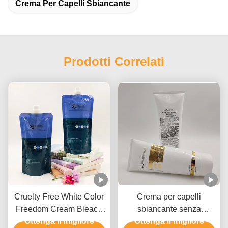
Crema Per Capelli Sbiancante
Prodotti Correlati
Cruelty Free White Color
Crema per capelli
Freedom Cream Bleach
sbiancante senza
private label per tutti i tipi
Ottenga il migliore
parabeni, crema per
Ottenga il migliore