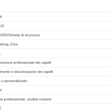
AI
B10
ISO/Scheda di sicurezza
dong, Cina
a
razione professionale dei capelli
imento e decolorazione dei capelli
 o personalizzato
l
a professionale, risultati costanti
Z