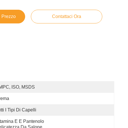
e Prezzo
Contattaci Ora
MPC, ISO, MSDS
rema
tti I Tipi Di Capelli
tamina E E Pantenolo 
licatezza Da Salone