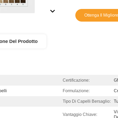
Ottenga Il Miglior
ione Del Prodotto
Certificazione:
G
elli
Formulazione:
C
Tipo Di Capelli Bersaglio:
Tu
Vi
Vantaggio Chiave:
De