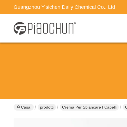
Guangzhou Yisichen Daily Chemical Co., Ltd
Casa.
prodotti
Crema Per Sbiancare I Capelli
C