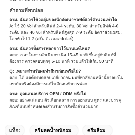
คำถามที่พบบ่อย
ถาม: ฉันควรใช้วอลุ่มของนักพัฒนาซอฟต์แวร์จำนวนเท่าใด
A: ใช้ 20 Vol สำหรับลิฟต์ 2-4 ระดับ, 30 Vol สำหรับลิฟต์ 4-6
ระดับ และ 40 Vol สำหรับลิฟต์สูงสุด 7-9 ระดับ อัตราส่วนผสม:
โดยทั่วไป 1:2 (ครีม:ดีเวลลอปเปอร์)
ถาม: ฉันควรทิ้งสารฟอกขาวไว้นานแค่ไหน?
ตอบ: เวลาในการดำเนินการคือ 15-45 นาที ขึ้นอยู่กับลิฟต์ที่
ต้องการ ตรวจสอบทุกๆ 5-10 นาที รวมแล้วไม่เกิน 50 นาที
Q: เหมาะสำหรับผมทำสีมาก่อนหรือไม่?
ตอบ: ได้ แต่ต้องทดสอบเกลียวก่อน ผมที่ทำสีก่อนหน้านี้อาจยกไม่
เท่ากันหรือต้องมีการแก้ไขสีก่อนทำการฟอก
ถาม: คุณเสนอบริการ OEM / ODM หรือไม่
ตอบ: อย่างแน่นอน ตัวเลือกฉลาก การออกแบบ สูตร และบรรจุ
ภัณฑ์แบบกำหนดเองสำหรับการสั่งซื้อจำนวนมาก
แท็ก:
ครีมลดน้ำหนักผม
ครีมสีผม