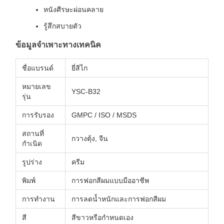
หนังศีรษะผ่อนคลาย
รู้สึกสบายตัว
ข้อมูลจำเพาะทางเทคนิค
ชื่อแบรนด์
ยี่สิไก
หมายเลข
YSC-B32
รุ่น
การรับรอง
GMPC / ISO / MSDS
สถานที่
กวางตุ้ง, จีน
กำเนิด
รูปร่าง
ครีม
พิมพ์
การฟอกสีผมแบบมืออาชีพ
การทำงาน
การลดน้ำหนักและการฟอกสีผม
สี
สีขาวหรือกำหนดเอง