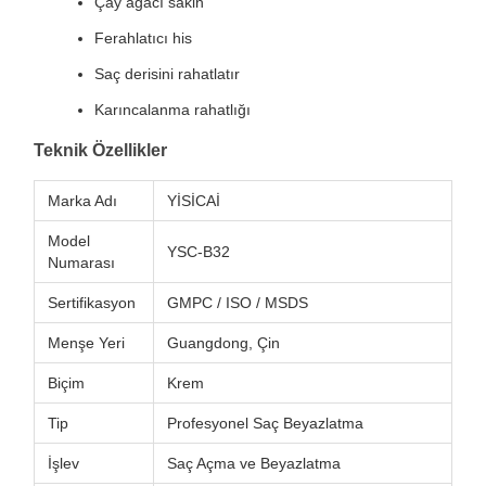
Çay ağacı sakin
Ferahlatıcı his
Saç derisini rahatlatır
Karıncalanma rahatlığı
Teknik Özellikler
Marka Adı
YİSİCAİ
Model
YSC-B32
Numarası
Sertifikasyon
GMPC / ISO / MSDS
Menşe Yeri
Guangdong, Çin
Biçim
Krem
Tip
Profesyonel Saç Beyazlatma
İşlev
Saç Açma ve Beyazlatma