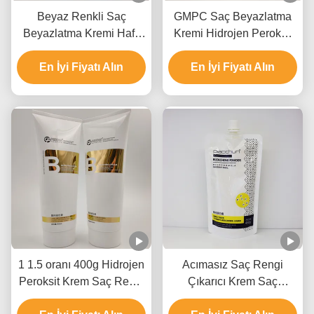
Beyaz Renkli Saç
GMPC Saç Beyazlatma
Beyazlatma Kremi Hafif
Kremi Hidrojen Peroksit
formül Hızlı solma 9
Amonyum Hidroksit Ve
seviyeye kadar yükselt
En İyi Fiyatı Alın
En İyi Fiyatı Alın
Mineral Yağ
1 1.5 oranı 400g Hidrojen
Acımasız Saç Rengi
Peroksit Krem Saç Rengi
Çıkarıcı Krem Saç
Çıkarıcı GMPC Onayı
Beyazlama Salon