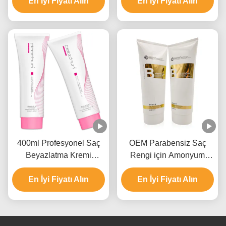
En İyi Fiyatı Alın
Kullanımı 9 Seviye
En İyi Fiyatı Alın
400ml Profesyonel Saç
OEM Parabensiz Saç
Beyazlatma Kremi
Rengi için Amonyum
Erkekler ve Kadınlar için
Hidroksitli Solucan Kremi
9 Seviyeye Kadar
En İyi Fiyatı Alın
En İyi Fiyatı Alın