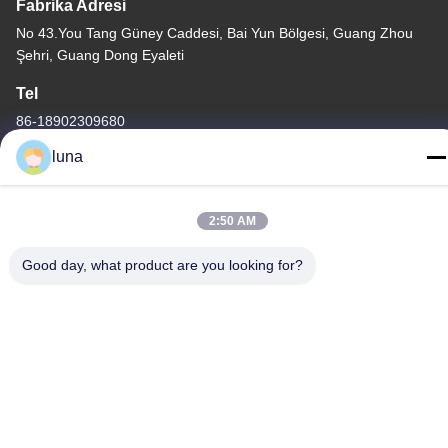
Fabrika Adresi
No 43.You Tang Güney Caddesi, Bai Yun Bölgesi, Guang Zhou
Şehri, Guang Dong Eyaleti
Tel
86-18902309680
luna
2:50 AM
Çin İyi Kalite Saç Beyazlama Tozu Tedarikçi. Telif hakkı © -2026
Guangzhou Yisichen Daily Chemical Co., Ltd - Tüm haklar
Good day, what product are you looking for?
saklıdır.
Gizlilik Politikası
|
Site Haritası