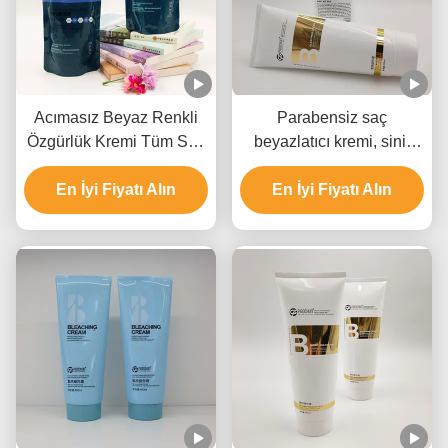
Acımasız Beyaz Renkli
Parabensiz saç
Özgürlük Kremi Tüm Saç
beyazlatıcı kremi, sinir
Tipleri İçin Beyazlama
bozucu olmayan saç
En İyi Fiyatı Alın
Özel Etiket
beyazlatıcı kremi.
En İyi Fiyatı Alın