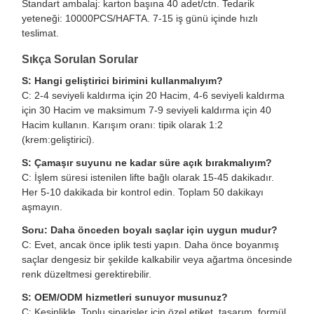
Standart ambalaj: karton başına 40 adet/ctn. Tedarik
yeteneği: 10000PCS/HAFTA. 7-15 iş günü içinde hızlı
teslimat.
Sıkça Sorulan Sorular
S: Hangi geliştirici birimini kullanmalıyım?
C: 2-4 seviyeli kaldırma için 20 Hacim, 4-6 seviyeli kaldırma
için 30 Hacim ve maksimum 7-9 seviyeli kaldırma için 40
Hacim kullanın. Karışım oranı: tipik olarak 1:2
(krem:geliştirici).
S: Çamaşır suyunu ne kadar süre açık bırakmalıyım?
C: İşlem süresi istenilen lifte bağlı olarak 15-45 dakikadır.
Her 5-10 dakikada bir kontrol edin. Toplam 50 dakikayı
aşmayın.
Soru: Daha önceden boyalı saçlar için uygun mudur?
C: Evet, ancak önce iplik testi yapın. Daha önce boyanmış
saçlar dengesiz bir şekilde kalkabilir veya ağartma öncesinde
renk düzeltmesi gerektirebilir.
S: OEM/ODM hizmetleri sunuyor musunuz?
C: Kesinlikle. Toplu siparişler için özel etiket, tasarım, formül