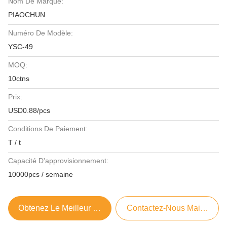
Nom De Marque:
PIAOCHUN
Numéro De Modèle:
YSC-49
MOQ:
10ctns
Prix:
USD0.88/pcs
Conditions De Paiement:
T / t
Capacité D'approvisionnement:
10000pcs / semaine
Obtenez Le Meilleur Prix
Contactez-Nous Maintenant