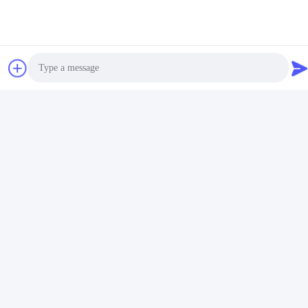
Photo
Video Call
Audio Call