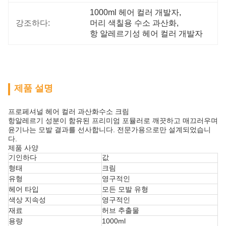
1000ml 헤어 컬러 개발자
, 
강조하다:
머리 색칠용 수소 과산화
, 
항 알레르기성 헤어 컬러 개발자
제품 설명
프로페셔널 헤어 컬러 과산화수소 크림
항알레르기 성분이 함유된 프리미엄 포뮬러로 깨끗하고 매끄러우며
윤기나는 모발 결과를 선사합니다. 전문가용으로만 설계되었습니
다.
제품 사양
기인하다
값
형태
크림
유형
영구적인
헤어 타입
모든 모발 유형
색상 지속성
영구적인
재료
허브 추출물
용량
1000ml