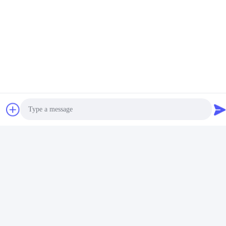
Photo
Video Call
Audio Call