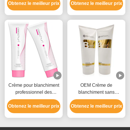
Obtenez le meilleur prix
cheveux, approbation
Obtenez le meilleur prix
niveaux
GMPC
Crème pour blanchiment
OEM Crème de
professionnel des
blanchiment sans
cheveux pour hommes et
parabène pour la couleur
femmes jusqu'à 9 niveaux
Obtenez le meilleur prix
Obtenez le meilleur prix
des cheveux avec de
l'hydroxyde d'ammonium