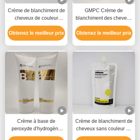
Crème de blanchiment de
GMPC Crème de
cheveux de couleur
blanchiment des cheveux
blanche Formule douce,
avec peroxyde
Obtenez le meilleur prix
rapide à décolorer,
Obtenez le meilleur prix
d'hydrogène Hydroxyde
jusqu'à 9 niveaux
d'ammonium et huile
minérale
Crème à base de
Crème de blanchiment de
peroxyde d'hydrogène
cheveux sans couleur de
pour démaquillant de
cheveux pour salon 9