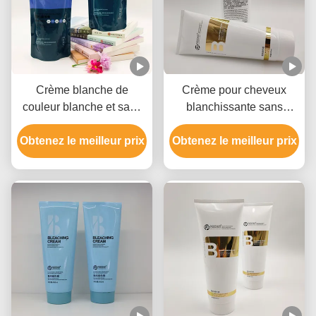
Crème blanche de
Crème pour cheveux
couleur blanche et sans
blanchissante sans
cruauté, blanchisseur de
parabène, Crème pour
Obtenez le meilleur prix
chaleur pour tous les
Obtenez le meilleur prix
cheveux clairs non
types de cheveux
irritante