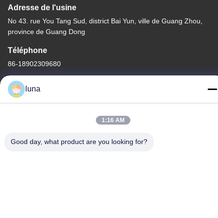
Adresse de l'usine
No 43. rue You Tang Sud, district Bai Yun, ville de Guang Zhou,
province de Guang Dong
Téléphone
86-18902309680
luna
1:16 AM
Bonne qualité de la Chine Poudre de blanchiment capillaire
Fournisseur. © de Copyright -2026 Guangzhou Yisichen Daily
Good day, what product are you looking for?
Chemical Co., Ltd . Tous droits réservés.
Politique en matière de protection de la vie privée
|
Plan du site