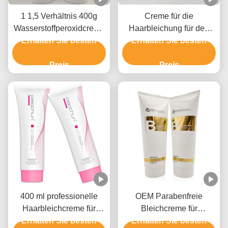
1 1,5 Verhältnis 400g
Creme für die
Wasserstoffperoxidcreme
Haarbleichung für den
für Haarfarbmittel GMPC-
Erhalten Sie besten
Salongebrauch 9 Stufen
Erhalten Sie besten
Zulassung
Preis
Preis
400 ml professionelle
OEM Parabenfreie
Haarbleichcreme für
Bleichcreme für
Männer und Frauen bis 9
Erhalten Sie besten
Erhalten Sie besten
Haarfarbe mit