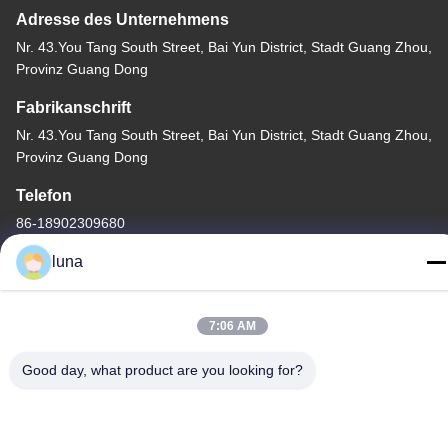
Adresse des Unternehmens
Nr. 43.You Tang South Street, Bai Yun District, Stadt Guang Zhou,
Provinz Guang Dong
Fabrikanschrift
Nr. 43.You Tang South Street, Bai Yun District, Stadt Guang Zhou,
Provinz Guang Dong
Telefon
86-18902309680
luna
7:06 AM
Gute Qualität Chinas HAARBLEICHING-Pulver Lieferant.
Copyright-© -2026 Guangzhou Yisichen Daily Chemical Co., Ltd .
Good day, what product are you looking for?
Alle Rechte vorbehalten.
Privacy policy
|
Sitemap