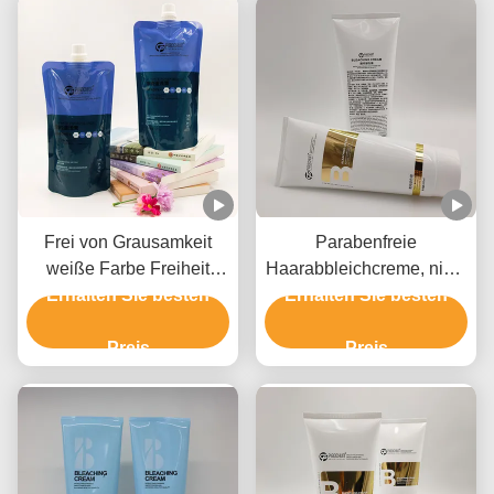
Frei von Grausamkeit
Parabenfreie
weiße Farbe Freiheit
Haarabbleichcreme, nicht
Erhalten Sie besten
Creme Bleach
Erhalten Sie besten
irritierende
Privatetikett für alle
Haarbleichcreme
Haartypen
Preis
Preis