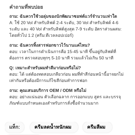
คำถามที่พบบ่อย
ถาม: ฉันควรใช้วอลุ่มของนักพัฒนาซอฟต์แวร์จำนวนเท่าใด
A: ใช้ 20 Vol สำหรับลิฟต์ 2-4 ระดับ, 30 Vol สำหรับลิฟต์ 4-6
ระดับ และ 40 Vol สำหรับลิฟต์สูงสุด 7-9 ระดับ อัตราส่วนผสม:
โดยทั่วไป 1:2 (ครีม:ดีเวลลอปเปอร์)
ถาม: ฉันควรทิ้งสารฟอกขาวไว้นานแค่ไหน?
ตอบ: เวลาในการดำเนินการคือ 15-45 นาที ขึ้นอยู่กับลิฟต์ที่
ต้องการ ตรวจสอบทุกๆ 5-10 นาที รวมแล้วไม่เกิน 50 นาที
Q: เหมาะสำหรับผมทำสีมาก่อนหรือไม่?
ตอบ: ได้ แต่ต้องทดสอบเกลียวก่อน ผมที่ทำสีก่อนหน้านี้อาจยกไม่
เท่ากันหรือต้องมีการแก้ไขสีก่อนทำการฟอก
ถาม: คุณเสนอบริการ OEM / ODM หรือไม่
ตอบ: อย่างแน่นอน ตัวเลือกฉลาก การออกแบบ สูตร และบรรจุ
ภัณฑ์แบบกำหนดเองสำหรับการสั่งซื้อจำนวนมาก
แท็ก:
ครีมลดน้ำหนักผม
ครีมสีผม