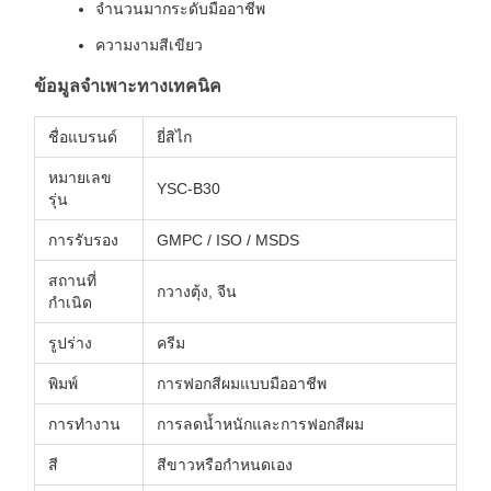
จำนวนมากระดับมืออาชีพ
ความงามสีเขียว
ข้อมูลจำเพาะทางเทคนิค
ชื่อแบรนด์
ยี่สิไก
หมายเลข
YSC-B30
รุ่น
การรับรอง
GMPC / ISO / MSDS
สถานที่
กวางตุ้ง, จีน
กำเนิด
รูปร่าง
ครีม
พิมพ์
การฟอกสีผมแบบมืออาชีพ
การทำงาน
การลดน้ำหนักและการฟอกสีผม
สี
สีขาวหรือกำหนดเอง